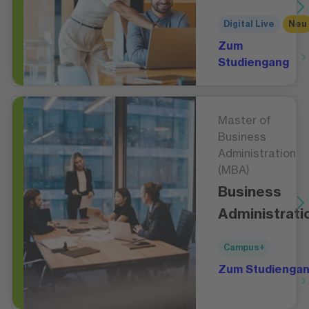
Digital Live
Neu
Zum
Studiengang
Master of
Business
Administration
(MBA)
Business
Administrati
Campus+
Zum Studienga