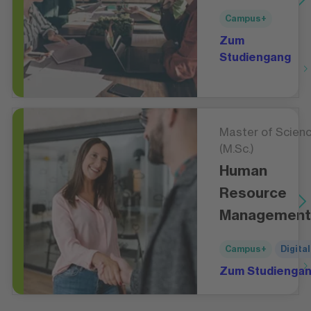
Campus+
Zum
Studiengang
Master of Scien
(M.Sc.)
Human
Resource
Management
Campus+
Digital
Zum Studienga