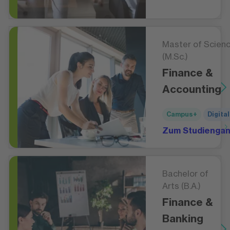
Master of Scien
(M.Sc.)
Finance &
Accounting
Campus+
Digital
Zum Studienga
Bachelor of
Arts (B.A.)
Finance &
Banking