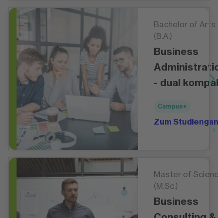
Bachelor of Arts
(B.A.)
Business
Administrati
- dual kompa
Campus+
Zum Studienga
Master of Scien
(M.Sc.)
Business
Consulting &