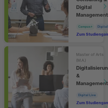
Digital
Management
Campus+
Digital
Zum Studienga
Master of Arts
(M.A.)
Digitalisieru
&
Management
Digital Live
Zum Studienga