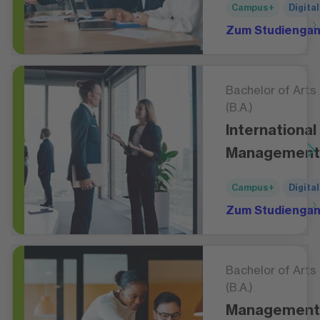
Campus+
Digital
Zum Studienga
Bachelor of Arts
(B.A.)
International
Management
Campus+
Digital
Zum Studienga
Bachelor of Arts
(B.A.)
Management