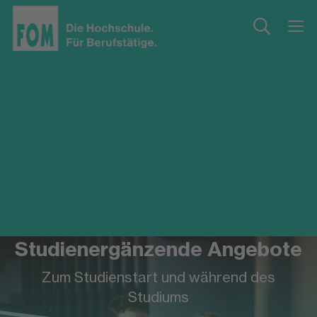
Studienergänzende Angebote
Zum Studienstart und während des
Studiums