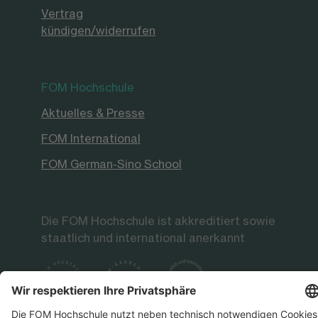
Vertrag
kündigen/widerrufen
FOM Hochschule
Aktuelles & Presse
FOM International
FOM German-Sino School
Die FOM Hochschule ist akkreditiert sowie
staatlich und international anerkannt