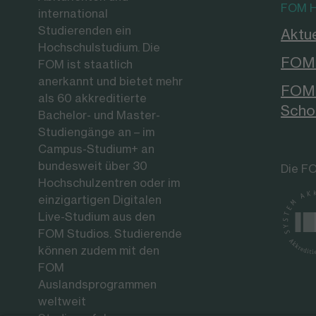
FOM H
international
Studierenden ein
Aktue
Hochschulstudium. Die
FOM 
FOM ist staatlich
anerkannt und bietet mehr
FOM 
als 60 akkreditierte
Scho
Bachelor- und Master-
Studiengänge an – im
Campus-Studium+ an
bundesweit über 30
Die FO
Hochschulzentren oder im
einzigartigen Digitalen
Live-Studium aus den
FOM Studios. Studierende
können zudem mit den
FOM
Auslandsprogrammen
weltweit