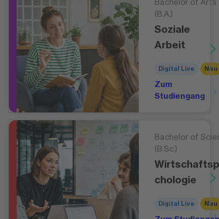
Bachelor of Arts
(B.A.)
Soziale
Arbeit
Digital Live
Neu
Zum
Studiengang
Bachelor of Scie
(B.Sc.)
Wirtschafts
chologie
Digital Live
Neu