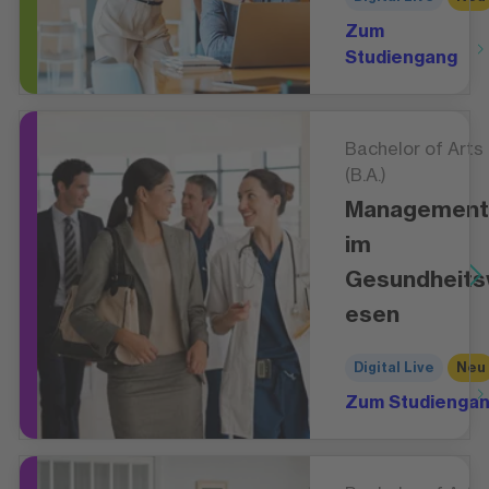
Zum
Studiengang
Bachelor of Arts
(B.A.)
Management
im
Gesundheit
esen
Digital Live
Neu
Zum Studienga