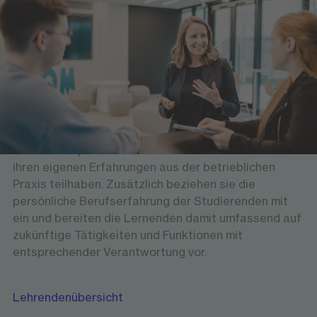
Lehrende am Hochschulzentrum
Versierte Professorinnen und Professoren sowie
erfahrene Führungskräfte bieten den Studierenden
am Hochschulzentrum Arnsberg eine
wissenschaftlich hochwertige und gleichzeitig
anwendungsorientierte Lehre. Theoretische
Grundlagen vermitteln sie mit Bezug zur
Wirtschaftspraxis und lassen die Studierenden an
ihren eigenen Erfahrungen aus der betrieblichen
Praxis teilhaben. Zusätzlich beziehen sie die
persönliche Berufserfahrung der Studierenden mit
ein und bereiten die Lernenden damit umfassend auf
zukünftige Tätigkeiten und Funktionen mit
entsprechender Verantwortung vor.
Lehrendenübersicht