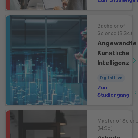
Zum Studienga
Bachelor of
Science (B.Sc.)
Angewandte
Künstliche
Intelligenz
Digital Live
Zum
Studiengang
Master of Scien
(M.Sc.)
Arbeits-,