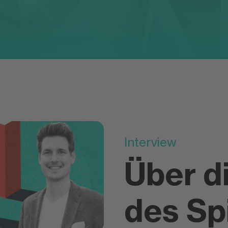
Interview
Über d
des Sp