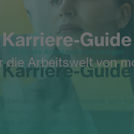
Karriere-Guide
Fit für die Arbeitswelt von morgen
ür die Arbeitswelt von 
Karriere-Guide
Arbeitswelt ist es entscheidend, sich fr
er wertvolle Tipps und inspirierende Einb
t sind, sich weiterzuentwickeln und neu