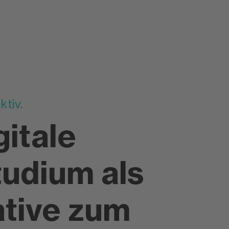
ktiv.
gitale
tudium als
ative zum