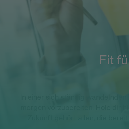
Fit f
In einer sich ständig wandelnden 
morgen vorzubereiten. Hole dir hi
Zukunft gehört allen, die berei