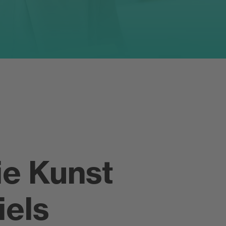
ie Kunst
iels