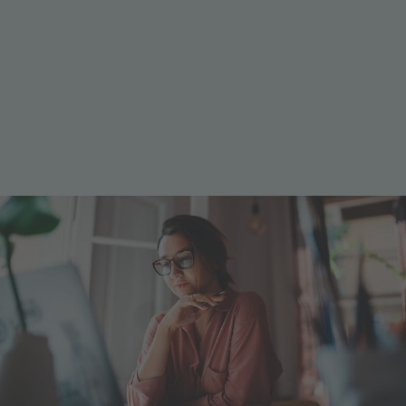
Im Auftrag der Stiftung
Ein hochqualitatives und tragbares
Hochschulstudium zu ermöglichen
Die gemeinnützige FOM Hochschule verfolgt das
Ziel, Berufstätigen und Abiturienten
ein akademisch