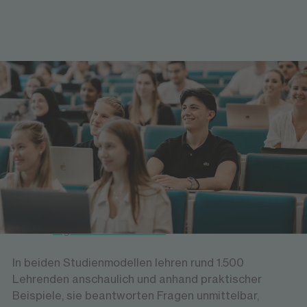
Miteinander studieren
Präsenz als Erfolgsfaktor
Gemeinsam zu lernen, sich auszutauschen und zu
diskutieren: Die persönliche Präsenz spielt in den
Lehrveranstaltungen der FOM eine wesentliche
Rolle. Das gilt für das
Campus-Studium+
ebenso wie
für das
Digitale Live-Studium
.
In beiden Studienmodellen lehren rund 1.500
Lehrenden anschaulich und anhand praktischer
Beispiele, sie beantworten Fragen unmittelbar,