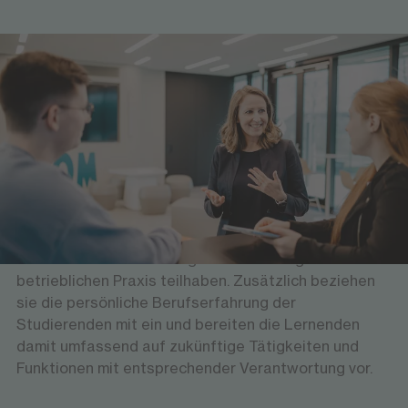
Lehrende am Hochschulzentrum
Versierte Professorinnen und Professoren sowie
erfahrene Führungskräfte bieten den Studierenden
am Hochschulzentrum Neuss eine wissenschaftlich
hochwertige und gleichzeitig anwendungsorientierte
Lehre. Theoretische Grundlagen vermitteln sie mit
Bezug zur Wirtschaftspraxis und lassen die
Studierenden an ihren eigenen Erfahrungen aus der
betrieblichen Praxis teilhaben. Zusätzlich beziehen
sie die persönliche Berufserfahrung der
Studierenden mit ein und bereiten die Lernenden
damit umfassend auf zukünftige Tätigkeiten und
Funktionen mit entsprechender Verantwortung vor.