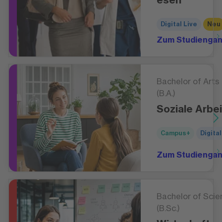
Digital Live
Neu
Zum Studienga
Bachelor of Arts
(B.A.)
Soziale Arbei
Campus+
Digital
Zum Studienga
Bachelor of Scie
(B.Sc.)