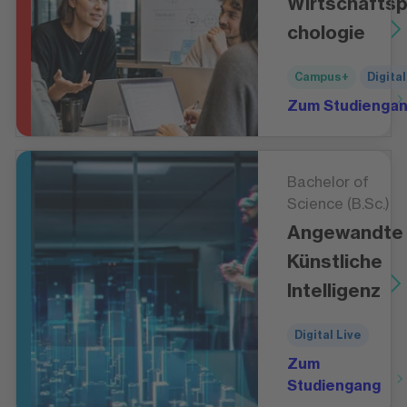
Wirtschafts
chologie
Campus+
Digital
Zum Studienga
Bachelor of
Science (B.Sc.)
Angewandte
Künstliche
Intelligenz
Digital Live
Zum
Studiengang