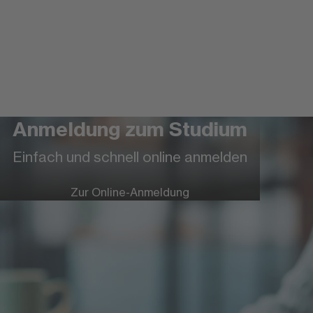
Anmeldung zum Studium
Weitere Informationen zur FOM
Einfach und schnell online anmelden
Hochschule
Zur Online-Anmeldung
Eine Hochschule besonderen Formats
Mehr Infos