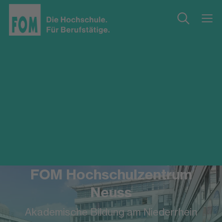
FOM Hochschulzentrum
Neuss
Akademische Bildung am Niederrhein