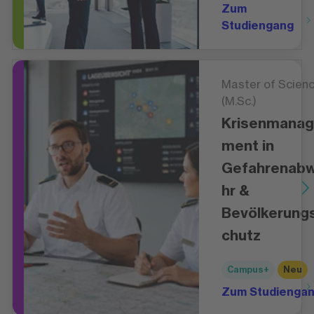
Zum
Studiengang
Master of Scien
(M.Sc.)
Krisenmana
ment in
Gefahrenab
hr &
Bevölkerung
chutz
Campus+
Neu
Zum Studienga