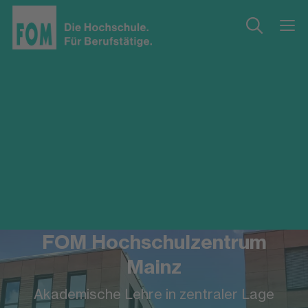
FOM Hochschulzentrum
Mainz
Akademische Lehre in zentraler Lage