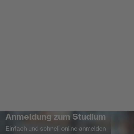
Anmeldung zum Studium
Weitere Informationen zur FOM
Einfach und schnell online anmelden