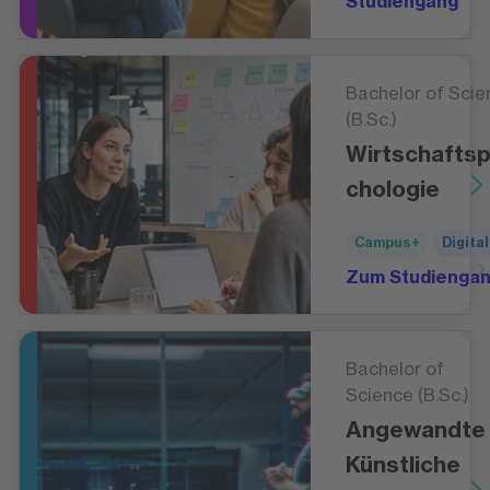
Studiengang
Bachelor of Scie
(B.Sc.)
Wirtschafts
chologie
Campus+
Digital
Zum Studienga
Bachelor of
Science (B.Sc.)
Angewandte
Künstliche