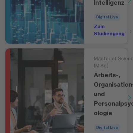
Intelligenz
Digital Live
Zum
Studiengang
Master of Scien
(M.Sc.)
Arbeits-,
Organisation
und
Personalpsy
ologie
Digital Live