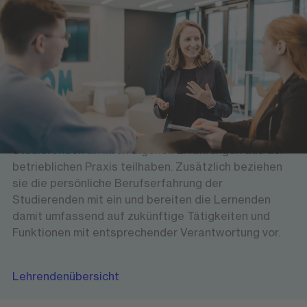
Lehrende am Hochschulzentrum
Versierte Professorinnen und Professoren sowie
erfahrene Führungskräfte bieten den Studierenden
am Hochschulzentrum Mainz eine wissenschaftlich
hochwertige und gleichzeitig anwendungsorientierte
Lehre. Theoretische Grundlagen vermitteln sie mit
Bezug zur Wirtschaftspraxis und lassen die
Studierenden an ihren eigenen Erfahrungen aus der
betrieblichen Praxis teilhaben. Zusätzlich beziehen
sie die persönliche Berufserfahrung der
Studierenden mit ein und bereiten die Lernenden
damit umfassend auf zukünftige Tätigkeiten und
Funktionen mit entsprechender Verantwortung vor.
Lehrendenübersicht