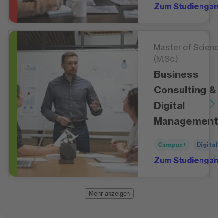
Zum Studienga
Master of Scien
(M.Sc.)
Business
Consulting &
Digital
Management
Campus+
Digital
Zum Studienga
Mehr anzeigen