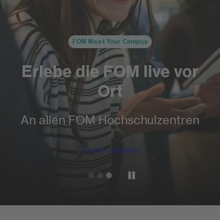
FOM Meet Your Campus
Erlebe die FOM live vor
Ort
An allen FOM Hochschulzentren
Termine ansehen