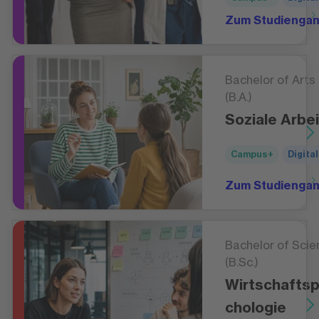
Zum Studienga
Bachelor of Arts
(B.A.)
Soziale Arbei
Campus+
Digital
Zum Studienga
Bachelor of Scie
(B.Sc.)
Wirtschafts
chologie