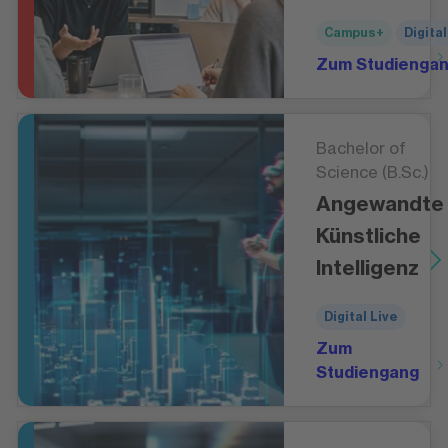
Campus+
Digital
Zum Studienga
Bachelor of
Science (B.Sc.)
Angewandte
Künstliche
Intelligenz
Digital Live
Zum
Studiengang