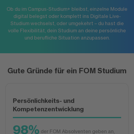
–
über 30 FOM Hochschulzentren
einem der
gestreamt aus den FOM Studios, studierst du
Ob du im Campus-Studium+ bleibst, einzelne Module
in
plus digitale Live-Vorlesungen
komplett virtuell. Du kommunizierst live mit
ausgewählten Modulen. Dein Vorteil: Vor jedem
digital belegst oder komplett ins Digitale Live-
Lehrenden und Kommilitonen, diskutierst im
Studium wechselst, oder umgekehrt – du hast die
Semester hast du die Möglichkeit, weitere
Chat und arbeitest aktiv in kleinen Gruppen.
volle Flexibilität, dein Studium an deine persönliche
Module digital zu belegen, komplett virtuell zu
Die Vorlesungen werden in der Regel
und berufliche Situation anzupassen.
studieren oder dein Hochschulzentrum zu
aufgezeichnet und sind in der Mediathek
wechseln.
jederzeit für dich abrufbar. Vor jedem
Semester hast du zu dem die Möglichkeit
einzelne Module auch am Hochschulzentrum
zu absolvieren, oder komplett ins Campus-
Gute Gründe für ein FOM Studium
Studium+ zu wechseln.
Persönlichkeits- und
Kompetenzentwicklung
98%
der FOM Absolventen geben an,