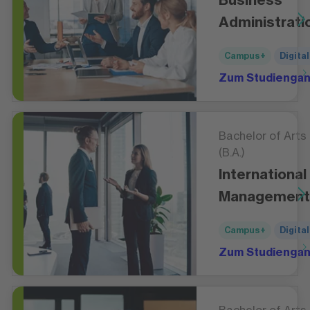
Administrati
Campus+
Digital
Zum Studienga
Bachelor of Arts
(B.A.)
International
Management
Campus+
Digital
Zum Studienga