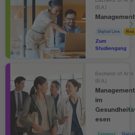
Bachelor of Arts
(B.A.)
Management
Digital Live
Neu
Zum
Studiengang
Bachelor of Arts
(B.A.)
Management
im
Gesundheit
esen
Campus+
Digital