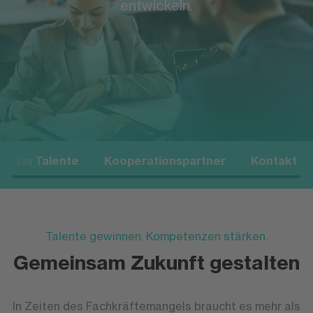
entwickeln.
gazin Talente
Kooperationspartner
Kontakt
Talente gewinnen. Kompetenzen stärken.
Gemeinsam Zukunft gestalten
In Zeiten des Fachkräftemangels braucht es mehr als