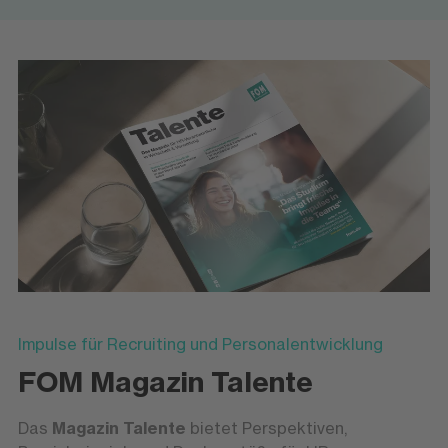
Wirtschaft & Management
Wirtschaft & Management
Der Hochschulbereich Wirtschaft &
Management richtet sich an alle, die
betriebswirtschaftliche Prozesse verstehen
und aktiv gestalten möchten – ob im
mittelständischen Unternehmen oder im
internationalen Konzern. Die Studiengänge
vermitteln praxisnahes Wissen in den
Bereichen Unternehmensführung, Marketing,
Vertrieb, Controlling und Prozessmanagement.
Typische Studiengänge:
Business Administration (B.A.),
International Management (B.A.),
Impulse für Recruiting und Personalentwicklung
Sales Management (M.Sc.)
FOM Magazin Talente
Das
Magazin
Talente
bietet Perspektiven,