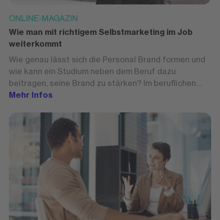
ONLINE-MAGAZIN
Wie man mit richtigem Selbstmarketing im Job
weiterkommt
Wie genau lässt sich die Personal Brand formen und
wie kann ein Studium neben dem Beruf dazu
beitragen, seine Brand zu stärken? Im beruflichen
Kontext kann die eigne Brand über das
Mehr Infos
Weiterkommen im Job entscheiden. Wir sagen, wie's
geht.