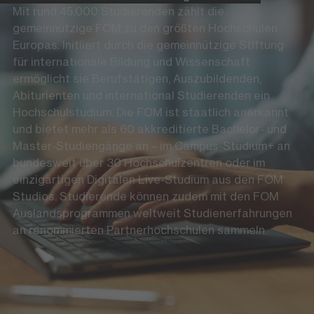
Mit rund 45.000 Studierenden zählt die
gemeinnützige FOM zu den größten Hochschulen
Europas. Initiiert durch die gemeinnützige Stiftung
für internationale Bildung und Wissenschaft
ermöglicht sie Berufstätigen, Auszubildenden,
Abiturienten und international Studierenden ein
Hochschulstudium. Die FOM ist staatlich anerkannt
und bietet mehr als 60 akkreditierte Bachelor- und
Master-Studiengänge an – im Campus-Studium+ an
bundesweit über 30 Hochschulzentren oder im
einzigartigen Digitalen Live-Studium aus den FOM
Studios. Studierende können zudem mit den FOM
Auslandsprogrammen weltweit Studienerfahrungen
an renommierten Partnerhochschulen sammeln.
Die FOM auf Social Media
LinkedIn