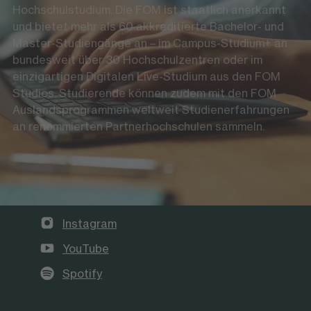
Hochschulstudium. Die FOM ist staatlich anerkannt
und bietet mehr als 60 akkreditierte Bachelor- und
Master-Studiengänge an – im Campus-Studium+ an
bundesweit über 30 Hochschulzentren oder im
einzigartigen Digitalen Live-Studium aus den FOM
Studios. Studierende können zudem mit den FOM
Auslandsprogrammen weltweit Studienerfahrungen
an renommierten Partnerhochschulen sammeln.
Die FOM auf Social Media
LinkedIn
Instagram
YouTube
Spotify