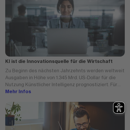
KI ist die Innovationsquelle für die Wirtschaft
Zu Beginn des nächsten Jahrzehnts werden weltweit
Ausgaben in Höhe von 1.345 Mrd. US-Dollar für die
Nutzung Künstlicher Intelligenz prognostiziert. Für
die Unternehmen bedeutet dies, dass sie zahlreiche
Mehr Infos
Expertinnen und Experten brauchen, die mit KI-
Werkzeugen vertraut sind.