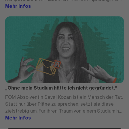
Expertin für Personalmanagement, über gefragte
Mehr Infos
Future Skills, die Besonderheiten des
berufsbegleitenden Studiums und die Bedeutung von
Vielfalt an der FOM Hochschule gesprochen.
„Ohne mein Studium hätte ich nicht gegründet.“
FOM Absolventin Seval Kozan ist ein Mensch der Tat.
Statt nur über Pläne zu sprechen, setzt sie diese
zielstrebig um. Für ihren Traum von einem Studium hat
sie in den vergangenen Jahren ihr gesamtes Leben
Mehr Infos
umgekrempelt. Neben Job und Studium gründete die