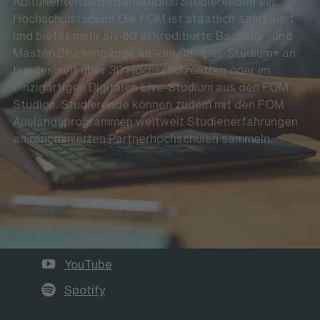
Abiturienten und international Studierenden ein
Hochschulstudium. Die FOM ist staatlich anerkannt
und bietet mehr als 60 akkreditierte Bachelor- und
Master-Studiengänge an – im Campus-Studium+ an
bundesweit über 30 Hochschulzentren oder im
einzigartigen Digitalen Live-Studium aus den FOM
Studios. Studierende können zudem mit den FOM
Auslandsprogrammen weltweit Studienerfahrungen
an renommierten Partnerhochschulen sammeln.
Die FOM auf Social Media
LinkedIn
Instagram
YouTube
Spotify