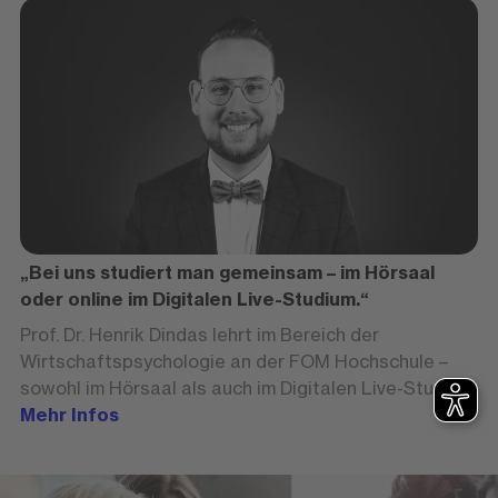
alleinerziehende Mutter ihr eigenes Start-up. Der
Sprung in die Selbständigkeit ist ihr gelungen: „Wer
Träume hat, sollte niemals aufgeben, diese wahr
werden zu lassen“, sagt die junge Frau.
„Bei uns studiert man gemeinsam – im Hörsaal
oder online im Digitalen Live-Studium.“
Prof. Dr. Henrik Dindas lehrt im Bereich der
Wirtschaftspsychologie an der FOM Hochschule –
sowohl im Hörsaal als auch im Digitalen Live-Studium.
Im Interview spricht er über Future Skills für die
Mehr Infos
Arbeitswelt der Zukunft, die Vorteile eines
berufsbegleitenden Studiums und verrät, was die
Vorlesungen mit Berufstätigen so besonders macht.