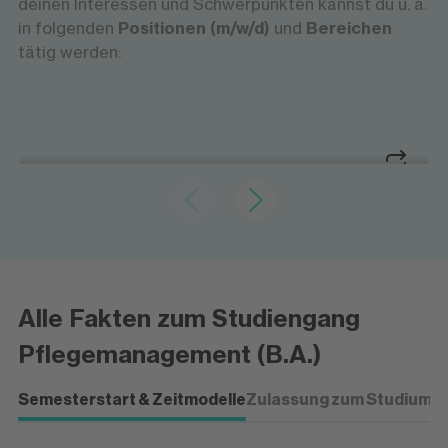
deinen Interessen und Schwerpunkten kannst du u. a.
in folgenden
Positionen (m/w/d)
und
Bereichen
tätig werden:
Konzepte für die Pflegepraxis gestalten
Pflegeprozess- und
Pflegeprozess- und
Qualitätsmanagement
Qualitätsmanagement
Konzepte für die Pflegepraxis gestalten
Alle Fakten zum Studiengang
Du analysierst und optimierst pflegerische
Abläufe, entwickelst Qualitätsstandards und
Pflegemanagement (B.A.)
trägst zur Verbesserung der Versorgung in
Pflegeeinrichtungen bei.
Semesterstart & Zeitmodelle
Zulassung zum Studium
P