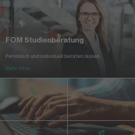
Einfach und schnell Anmeldung ausfüllen
Anmeldung herunterladen
FOM Studienberatung
Persönlich und individuell beraten lassen
Mehr Infos
0800 1 95 95 95
WhatsApp schreiben