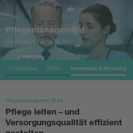
Pflegemanagement
Bachelor of Arts (B.A.)
Digital Live
Infomaterial
FAQs
Anmeldung & Beratung
Pflegemanagement (B.A.)
Pflege leiten – und
Versorgungsqualität effizient
gestalten