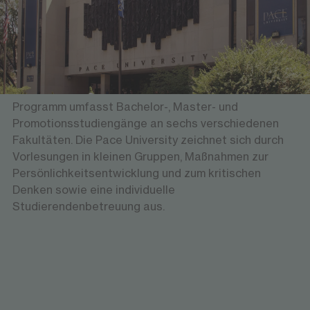
Die private Pace University wurde 1906 gegründet
und ist mit mehr als 13.000 Studierenden sowie
Hochschulzentren in New York City, White Plains und
in Westchester County eine der größten
Universitäten im US-Bundesstaat New York. Das
Programm umfasst Bachelor-, Master- und
Promotionsstudiengänge an sechs verschiedenen
Fakultäten. Die Pace University zeichnet sich durch
Vorlesungen in kleinen Gruppen, Maßnahmen zur
Persönlichkeitsentwicklung und zum kritischen
Denken sowie eine individuelle
Studierendenbetreuung aus.