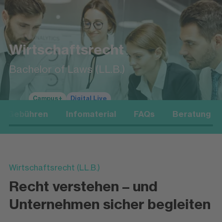
Wirtschaftsrecht
Bachelor of Laws (LL.B.)
Campus+
Digital Live
Gebühren
Infomaterial
FAQs
Beratung
Wirtschaftsrecht (LL.B.)
Recht verstehen – und
Unternehmen sicher begleiten