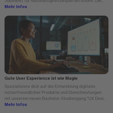
Jobmarkt für Nachhaltigkeitsexperten boomt. Der
neue FOM Bachelor-Studiengang
Mehr Infos
„Nachhaltigkeitsmanagement“ qualifiziert Sie ab
September 2024 für Sustainability-Aufgaben.
Gute User Experience ist wie Magie
Spezialisiere dich auf die Entwicklung digitaler,
nutzerfreundlicher Produkte und Dienstleistungen
mit unserem neuen Bachelor-Studiengang "UX Design
& Digital Solutions".
Mehr Infos