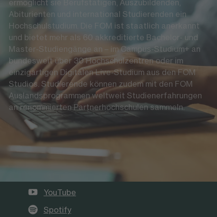
ermöglicht sie Berufstätigen, Auszubildenden,
Abiturienten und international Studierenden ein
Hochschulstudium. Die FOM ist staatlich anerkannt
und bietet mehr als 60 akkreditierte Bachelor- und
Master-Studiengänge an – im Campus-Studium+ an
bundesweit über 30 Hochschulzentren oder im
einzigartigen Digitalen Live-Studium aus den FOM
Studios. Studierende können zudem mit den FOM
Auslandsprogrammen weltweit Studienerfahrungen
an renommierten Partnerhochschulen sammeln.
Die FOM auf Social Media
LinkedIn
Instagram
YouTube
Spotify