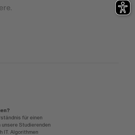
ere.
gen?
rständnis für einen
n unsere Studierenden
h IT. Algorithmen