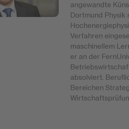
angewandte Künstl
Dortmund Physik s
Hochenergiephysik
Verfahren eingeset
maschinellem Lern
er an der FernUni
Betriebswirtscha
absolviert. Berufl
Bereichen Strate
Wirtschaftsprüfun