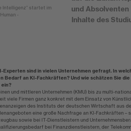
und Absolventen e
ntelligenz“ startet im
rHuman -
Inhalte des Stud
I-Experten sind in vielen Unternehmen gefragt. In we
en Bedarf an KI-Fachkräften? Und wie schätzen Sie die
 ein?
inen und mittleren Unternehmen (KMU) bis zu multi-natio
it viele Firmen ganz konkret mit dem Einsatz von Künstlich
enanzeigen des Instituts der deutschen Wirtschaft aus d
llenangeboten eine große Nachfrage an KI-Fachkräften – sp
eugbau sowie bei IT-Dienstleistern und Unternehmensbera
alifizierungsbedarf bei Finanzdienstleistern, der Telekomm