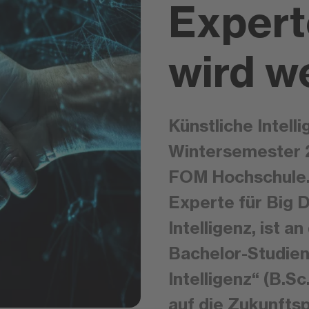
Expert
wird we
Künstliche Intell
Wintersemester 
FOM Hochschule. 
Experte für Big 
Intelligenz, ist 
Bachelor-Studie
Intelligenz“ (B.Sc
auf die Zukunfts