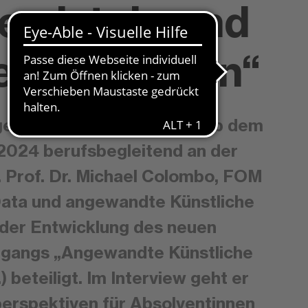
en ist da und
iter steigen“
igenz studieren – das geht ab dem
2024 berufsbegleitend an der
Prof. Dr. Michael Colombo, FOM
Data und angewandte Künstliche
an der Entwicklung des neuen
ngangs „Angewandte Künstliche
.) beteiligt. Im Interview geht er
perspektiven für Absolventinnen