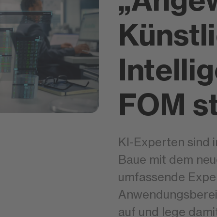
„Ange
Künstl
Intelli
FOM st
KI-Experten sind 
Baue mit dem neu
umfassende Exper
Anwendungsbereic
auf und lege dami