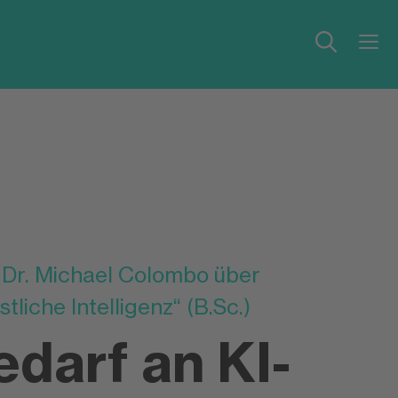
. Dr. Michael Colombo über
iche Intelligenz“ (B.Sc.)
edarf an KI-