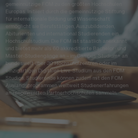
gemeinnützige FOM zu den größten Hochschulen
Europas. Initiiert durch die gemeinnützige Stiftung
für internationale Bildung und Wissenschaft
ermöglicht sie Berufstätigen, Auszubildenden,
Abiturienten und international Studierenden ein
Hochschulstudium. Die FOM ist staatlich anerkannt
und bietet mehr als 60 akkreditierte Bachelor- und
Master-Studiengänge an – im Campus-Studium+ an
bundesweit über 30 Hochschulzentren oder im
einzigartigen Digitalen Live-Studium aus den FOM
Studios. Studierende können zudem mit den FOM
Auslandsprogrammen weltweit Studienerfahrungen
an renommierten Partnerhochschulen sammeln.
Die FOM auf Social Media
LinkedIn
Instagram