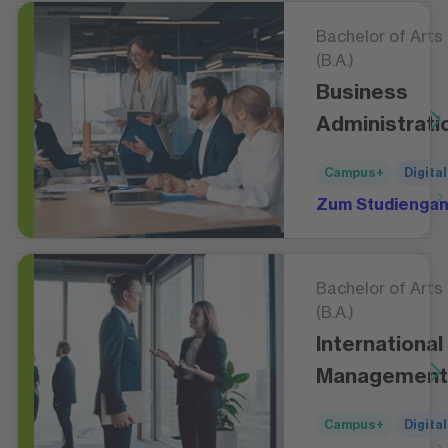
Bachelor of Arts
(B.A.)
Business
Administrati
Campus+
Digital
Zum Studienga
Bachelor of Arts
(B.A.)
International
Management
Campus+
Digital