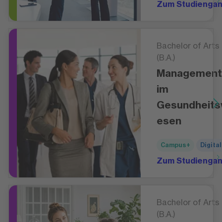
Zum Studienga
Bachelor of Arts
(B.A.)
Management
im
Gesundheit
esen
Campus+
Digital
Zum Studienga
Bachelor of Arts
(B.A.)