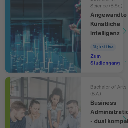
Science (B.Sc.)
Angewandte
Künstliche
Intelligenz
Digital Live
Zum
Studiengang
Bachelor of Arts
(B.A.)
Business
Administrati
- dual kompa