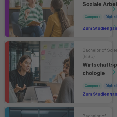
Soziale Arbei
Campus+
Digital
Zum Studienga
Bachelor of Scie
(B.Sc.)
Wirtschafts
chologie
Campus+
Digital
Zum Studienga
Bachelor of