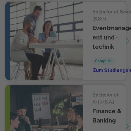
Bachelor of Scie
(B.Sc.)
Eventmanag
ent und -
technik
Campus+
Zum Studienga
Bachelor of
Arts (B.A.)
Finance &
Banking