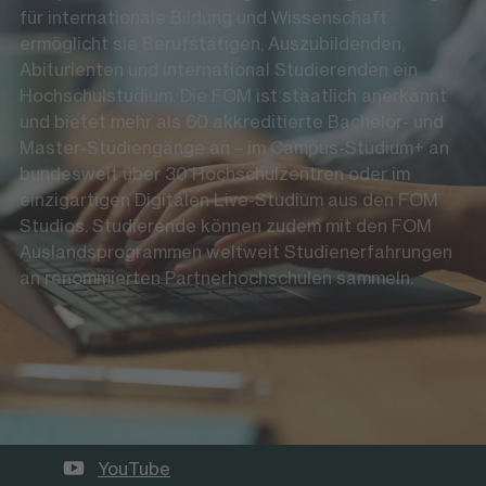
für internationale Bildung und Wissenschaft
ermöglicht sie Berufstätigen, Auszubildenden,
Abiturienten und international Studierenden ein
Hochschulstudium. Die FOM ist staatlich anerkannt
und bietet mehr als 60 akkreditierte Bachelor- und
Master-Studiengänge an – im Campus-Studium+ an
bundesweit über 30 Hochschulzentren oder im
einzigartigen Digitalen Live-Studium aus den FOM
Studios. Studierende können zudem mit den FOM
Auslandsprogrammen weltweit Studienerfahrungen
an renommierten Partnerhochschulen sammeln.
Die FOM auf Social Media
LinkedIn
Instagram
YouTube