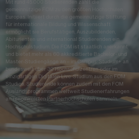
Mit rund 45.000 Studierenden zählt die
gemeinnützige FOM zu den größten Hochschulen
Europas. Initiiert durch die gemeinnützige Stiftung
für internationale Bildung und Wissenschaft
ermöglicht sie Berufstätigen, Auszubildenden,
Abiturienten und international Studierenden ein
Hochschulstudium. Die FOM ist staatlich anerkannt
und bietet mehr als 60 akkreditierte Bachelor- und
Master-Studiengänge an – im Campus-Studium+ an
bundesweit über 30 Hochschulzentren oder im
einzigartigen Digitalen Live-Studium aus den FOM
Studios. Studierende können zudem mit den FOM
Auslandsprogrammen weltweit Studienerfahrungen
an renommierten Partnerhochschulen sammeln.
Die FOM auf Social Media
LinkedIn