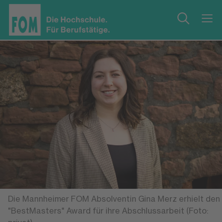
Die Mannheimer FOM Absolventin Gina Merz erhielt den
"BestMasters" Award für ihre Abschlussarbeit (Foto: