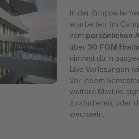
In der Gruppe lern
erarbeiten: Im Camp
persönlichen A
vom
30 FOM Hochs
über
nimmst du in ausge
Live-Vorlesungen teil
Vor jedem Semester 
weitere Module digit
zu studieren, oder 
wechseln.