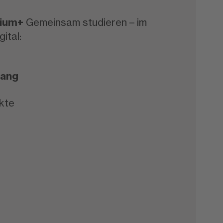
dium+
Gemeinsam studieren – im
ital:
fang
kte