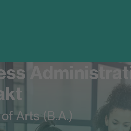
ss Administrati
akt
of Arts (B.A.)