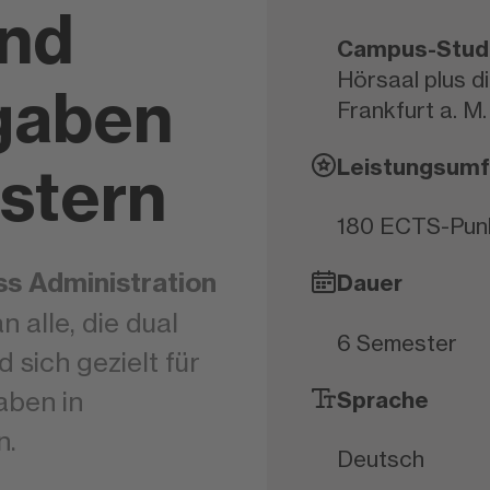
und
Campus-Stu
Hörsaal plus dig
gaben
Frankfurt a. M.
Leistungsum
istern
180 ECTS-Pun
ss Administration
Dauer
an alle, die dual
6 Semester
 sich gezielt für
Sprache
aben in
n.
Deutsch