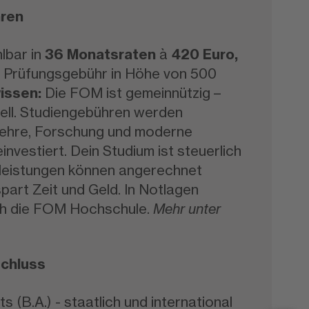
ren
lbar in
36 Monatsraten
à
420 Euro,
er Prüfungsgebühr in Höhe von 500
wissen:
Die FOM ist gemeinnützig –
ell. Studiengebühren werden
 Lehre, Forschung und moderne
nvestiert. Dein Studium ist steuerlich
rleistungen können angerechnet
part Zeit und Geld. In Notlagen
ich die FOM Hochschule.
Mehr unter
chluss
s (B.A.) - staatlich und international