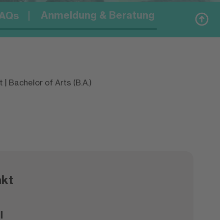
Anmeldung & Beratung
AQs
| Bachelor of Arts (B.A.)
kt
l