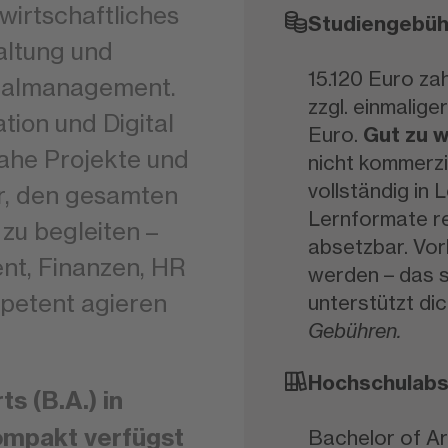
 wirtschaftliches
Studiengebüh
altung und
15.120 Euro zah
onalmanagement.
zzgl. einmalig
tion und Digital
Euro.
Gut zu 
ahe Projekte und
nicht kommerzi
vollständig in
or, den gesamten
Lernformate rei
zu begleiten –
absetzbar. Vo
nt, Finanzen, HR
werden – das s
mpetent agieren
unterstützt d
Gebühren.
Hochschulabs
s (B.A.) in
ompakt verfügst
Bachelor of Art