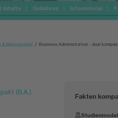
 Inhalte
Gebühren
Infomaterial
F
ft & Management
Business Administration - dual kompakt 
pakt (B.A.)
Fakten kompa
Studienmodel