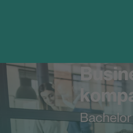
Busine
komp
Bachelor 