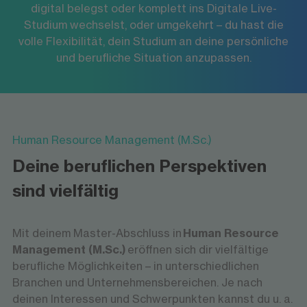
ausgewählten Modulen. Dein Vorteil: Vor jedem
digital belegst oder komplett ins Digitale Live-
Lehrenden und Kommilitonen, diskutierst im
Studium wechselst, oder umgekehrt – du hast die
Semester hast du die Möglichkeit, weitere
Chat und arbeitest aktiv in kleinen Gruppen.
volle Flexibilität, dein Studium an deine persönliche
Module digital zu belegen, komplett virtuell zu
Die Vorlesungen werden in der Regel
und berufliche Situation anzupassen.
studieren oder dein Hochschulzentrum zu
aufgezeichnet und sind in der Mediathek
wechseln.
jederzeit für dich abrufbar. Vor jedem
Semester hast du zu dem die Möglichkeit
einzelne Module auch am Hochschulzentrum
zu absolvieren, oder komplett ins Campus-
Human Resource Management (M.Sc.)
Studium+ zu wechseln.
Deine beruflichen Perspektiven
sind vielfältig
Mit deinem Master-Abschluss in
Human Resource
Management (M.Sc.)
eröffnen sich dir vielfältige
berufliche Möglichkeiten – in unterschiedlichen
Branchen und Unternehmensbereichen. Je nach
deinen Interessen und Schwerpunkten kannst du u. a.