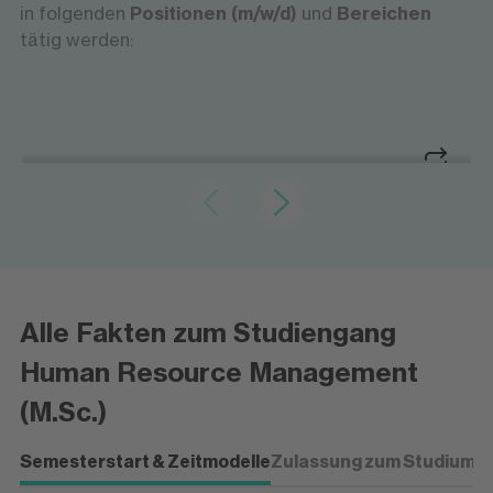
in folgenden
Positionen (m/w/d)
und
Bereichen
tätig werden:
Strategie und Struktur gestalten
‍HR Business Partner/in
‍HR Business Partner/in
Strategie und Struktur gestalten
Du berätst Führungskräfte bei strategischen
Alle Fakten zum Studiengang
Personalfragen, unterstützt den Wandel von
Organisationen und sorgst dafür, dass HR-
Human Resource Management
Maßnahmen auf die Unternehmensziele
(M.Sc.)
einzahlen.
Semesterstart & Zeitmodelle
Zulassung zum Studium
P