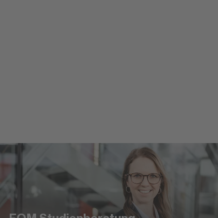
Anmeldung zum Studium
Einfach und schnell online anmelden
Zur Online-Anmeldung
FOM Studienberatung