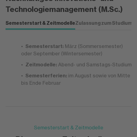
Auswirkungen und koordinierst
Technologiemanagement (M.Sc.)
Nachhaltigkeitsprojekte.
Semesterstart & Zeitmodelle
Zulassung zum Studium
P
Semesterstart:
März (Sommersemester)
oder September (Wintersemester)
Zeitmodelle:
Abend- und Samstags-Studium
Semesterferien:
im August sowie von Mitte
bis Ende Februar
Semesterstart & Zeitmodelle