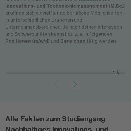
Innovations- und Technologiemanagement (M.Sc.)
eröffnen sich dir vielfältige berufliche Möglichkeiten –
in unterschiedlichen Branchen und
Unternehmensbereichen. Je nach deinen Interessen
und Schwerpunkten kannst du u. a. in folgenden
Positionen (m/w/d)
und
Bereichen
tätig werden:
Nachhaltige Entwicklung vorantreiben
Nachhaltigkeitsmanagement
Nachhaltigkeitsmanagement
Nachhaltige Entwicklung vorantreiben
Du entwickelst und implementierst
Alle Fakten zum Studiengang
Nachhaltigkeitsstrategien, analysierst
ökologische, soziale und ökonomische
Nachhaltiges Innovations- und