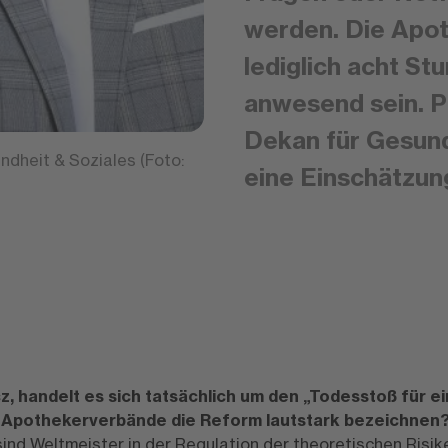
werden. Die Apot
lediglich acht S
anwesend sein. P
Dekan für Gesundh
ndheit & Soziales (Foto:
eine Einschätzun
, handelt es sich tatsächlich um den „Todesstoß für e
e Apothekerverbände die Reform lautstark bezeichnen
sind Weltmeister in der Regulation der theoretischen Risi