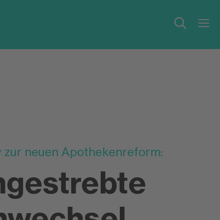
w zur neuen Apothekenreform:
ngestrebte
mwechsel