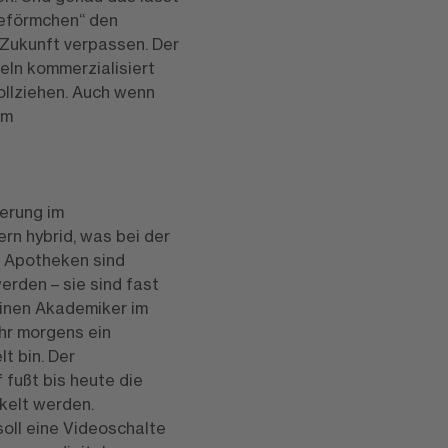
Reförmchen“ den
 Zukunft verpassen. Der
eln kommerzialisiert
ollziehen. Auch wenn
em
ierung im
rn hybrid, was bei der
t. Apotheken sind
erden – sie sind fast
einen Akademiker im
Uhr morgens ein
t bin. Der
fußt bis heute die
kelt werden.
oll eine Videoschalte