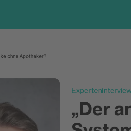
eke ohne Apotheker?
Expertenintervie
„Der a
Syste