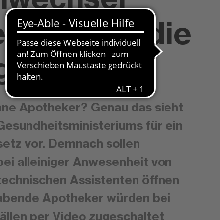
zialisiert die
gung“
hne Apotheker? Genau das sieht
Gesundheitsministeriums für ein
etz vor. Demnach sollen
ei alleiniger Anwesenheit von
echnischen Assistenten öffnen
habende Apotheker würden bei
ällen per Video zugeschaltet