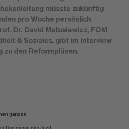
hekenleitung müsste zukünftig
tunden pro Woche persönlich
rof. Dr. David Matusiewicz, FOM
eit & Soziales, gibt im Interview
g zu den Reformplänen.
inen ganzen
?
ken. Und genau das lässt