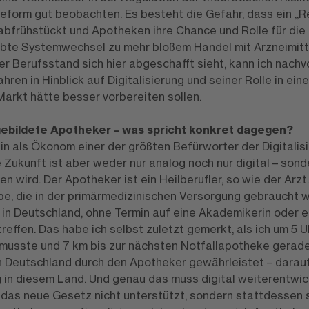
eform gut beobachten. Es besteht die Gefahr, dass ein „
bfrühstückt und Apotheken ihre Chance und Rolle für die
ebte Systemwechsel zu mehr bloßem Handel mit Arzneimitt
er Berufsstand sich hier abgeschafft sieht, kann ich nachv
hren in Hinblick auf Digitalisierung und seiner Rolle in ein
arkt hätte besser vorbereiten sollen.
ebildete Apotheker – was spricht konkret dagegen?
bin als Ökonom einer der größten Befürworter der Digitalis
Zukunft ist aber weder nur analog noch nur digital – sonde
 wird. Der Apotheker ist ein Heilberufler, so wie der Arz
ebe, die in der primärmedizinischen Versorgung gebraucht w
t in Deutschland, ohne Termin auf eine Akademikerin oder 
effen. Das habe ich selbst zuletzt gemerkt, als ich um 5 
musste und 7 km bis zur nächsten Notfallapotheke geradel
n Deutschland durch den Apotheker gewährleistet – darauf 
 in diesem Land. Und genau das muss digital weiterentwic
 das neue Gesetz nicht unterstützt, sondern stattdessen s