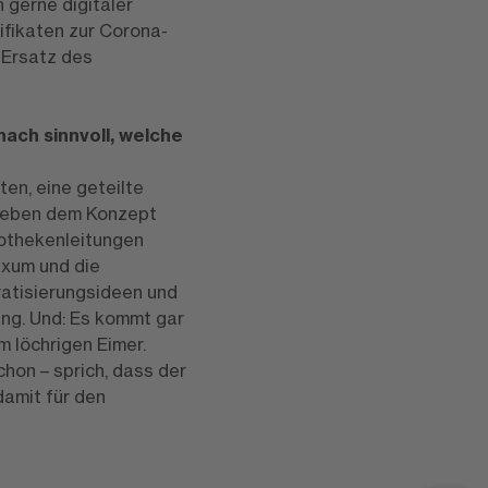
 gerne digitaler
ifikaten zur Corona-
 Ersatz des
ach sinnvoll, welche
ten, eine geteilte
– neben dem Konzept
pothekenleitungen
ixum und die
atisierungsideen und
g. Und: Es kommt gar
 löchrigen Eimer.
chon – sprich, dass der
damit für den