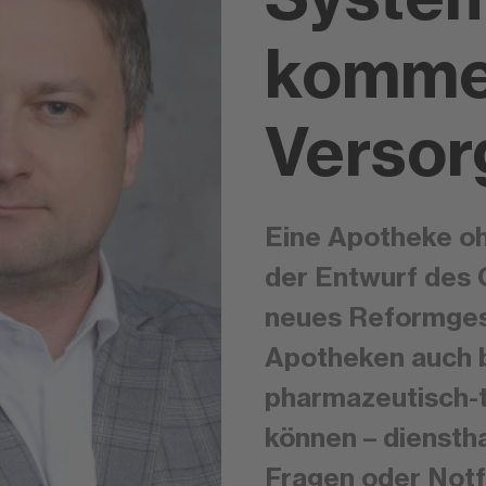
kommer
Versor
Eine Apotheke o
der Entwurf des 
neues Reformges
Apotheken auch b
pharmazeutisch-t
können – dienst
Fragen oder Notf