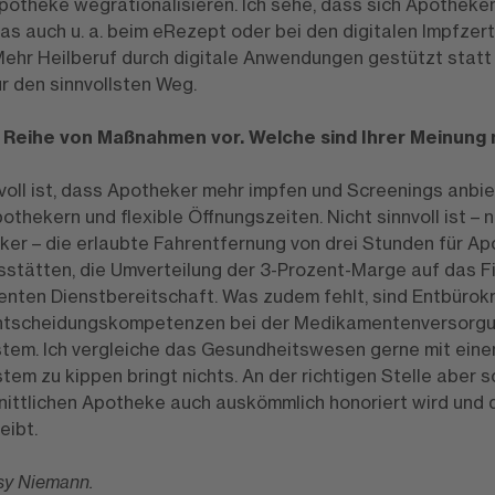
potheke wegrationalisieren. Ich sehe, dass sich Apotheken
as auch u. a. beim eRezept oder bei den digitalen Impfzert
ehr Heilberuf durch digitale Anwendungen gestützt statt
r den sinnvollsten Weg.
 Reihe von Maßnahmen vor. Welche sind Ihrer Meinung n
voll ist, dass Apotheker mehr impfen und Screenings anbie
Apothekern und flexible Öffnungszeiten. Nicht sinnvoll ist 
er – die erlaubte Fahrentfernung von drei Stunden für A
sstätten, die Umverteilung der 3-Prozent-Marge auf das F
ten Dienstbereitschaft. Was zudem fehlt, sind Entbürokr
ntscheidungskompetenzen bei der Medikamentenversorgun
stem. Ich vergleiche das Gesundheitswesen gerne mit einem
stem zu kippen bringt nichts. An der richtigen Stelle aber s
hnittlichen Apotheke auch auskömmlich honoriert wird und 
eibt.
ssy Niemann.