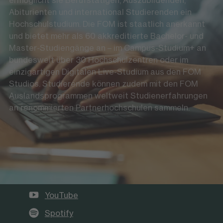
Abiturienten und international Studierenden ein
Hochschulstudium. Die FOM ist staatlich anerkannt
und bietet mehr als 60 akkreditierte Bachelor- und
Master-Studiengänge an – im Campus-Studium+ an
bundesweit über 30 Hochschulzentren oder im
einzigartigen Digitalen Live-Studium aus den FOM
Studios. Studierende können zudem mit den FOM
Auslandsprogrammen weltweit Studienerfahrungen
an renommierten Partnerhochschulen sammeln.
Die FOM auf Social Media
LinkedIn
Instagram
YouTube
Spotify