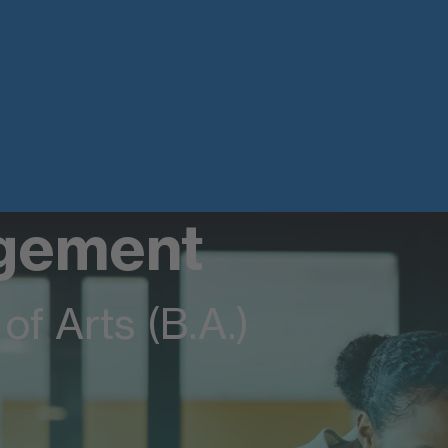
gement
of Arts (B.A.)