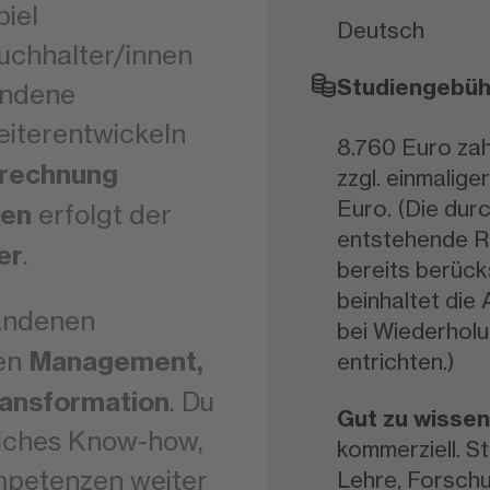
iel
Deutsch
buchhalter/innen
Studiengebüh
handene
eiterentwickeln
8.760 Euro zah
nrechnung
zzgl. einmalig
Euro. (Die dur
gen
erfolgt der
entstehende Re
er
.
bereits berück
beinhaltet die
handenen
bei Wiederholu
Management,
hen
entrichten.)
ransformation
. Du
Gut zu wissen
tliches Know-how,
kommerziell. S
petenzen weiter
Lehre, Forsch