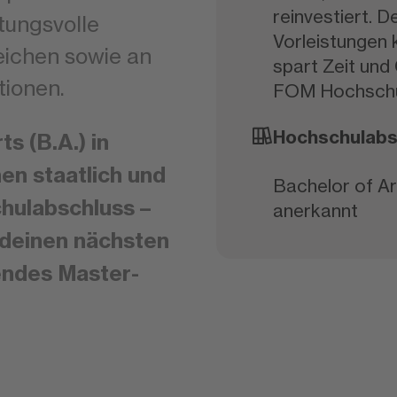
reinvestiert. D
rtungsvolle
Vorleistungen
eichen sowie an
spart Zeit und 
tionen.
FOM Hochschu
Hochschulabs
s (B.A.) in
en staatlich und
Bachelor of Art
hulabschluss –
anerkannt
 deinen nächsten
ßendes Master-