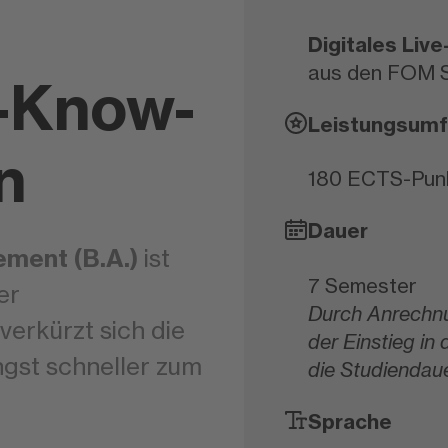
Digitales Liv
aus den FOM S
-Know-
Leistungsum
n
180 ECTS-Pun
Dauer
ment (B.A.)
ist
7 Semester
er
Durch Anrechnu
verkürzt sich die
der Einstieg in
ngst schneller zum
die Studiendau
Sprache