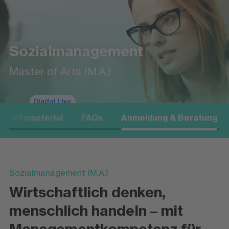
Sozialmanagement
Master of Arts (M.A.)
Digital Live
Infomaterial
FAQs
Anmeldung & Beratung
Sozialmanagement (M.A.)
Wirtschaftlich denken,
menschlich handeln – mit
Managementkompetenz für