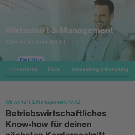
Wirtschaft & Management
Master of Arts (M.A.)
Digital Live
Infomaterial
FAQs
Anmeldung & Beratung
Wirtschaft & Management (M.A.)
Betriebswirtschaftliches
Know-how für deinen
nächsten Karriereschritt