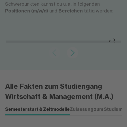
Schwerpunkten kannst du u. a. in folgenden
Positionen (m/w/d)
und
Bereichen
tätig werden:
Strategien entwickeln und Transformation
Managementfunktionen in der
begleiten
Unternehmensentwicklung
Managementfunktionen in der
Unternehmensentwicklung
Strategien entwickeln und Transformation
Alle Fakten zum Studiengang
begleiten
Du analysierst Märkte, entwickelst Strategien
Wirtschaft & Management (M.A.)
und steuerst Transformationsprozesse – mit
Blick auf Digitalisierung, Nachhaltigkeit und
Semesterstart & Zeitmodelle
Zulassung zum Studium
P
langfristige Wettbewerbsfähigkeit.