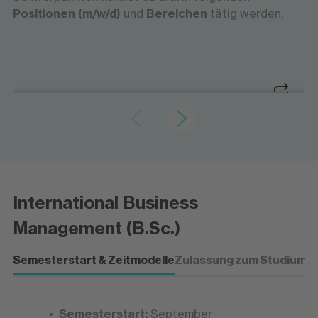
Positionen (m/w/d)
und
Bereichen
tätig werden:
Kaufmännische Prozesse global steuern
Internationales Management
Internationales Management
Kaufmännische Prozesse global steuern
Du koordinierst Geschäftsaktivitäten
International Business
weltweit, analysierst Marktchancen und
entwickelst Strategien für den internationalen
Management (B.Sc.)
Markteintritt.
Semesterstart & Zeitmodelle
Zulassung zum Studium
P
Semesterstart:
September