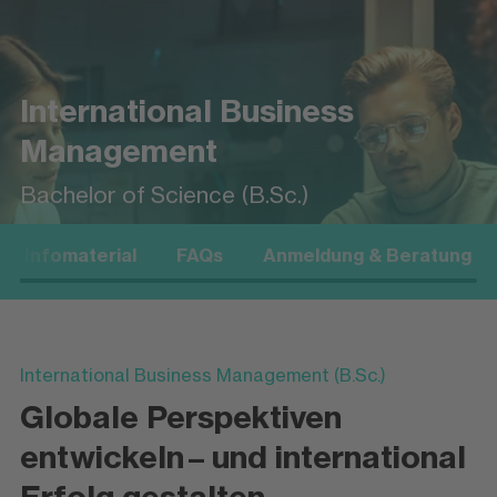
International Business
Management
Bachelor of Science (B.Sc.)
Infomaterial
FAQs
Anmeldung & Beratung
Campus+
International Business Management (B.Sc.)
Globale Perspektiven
entwickeln – und international
Erfolg gestalten