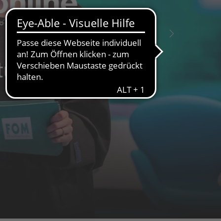
nline
udios