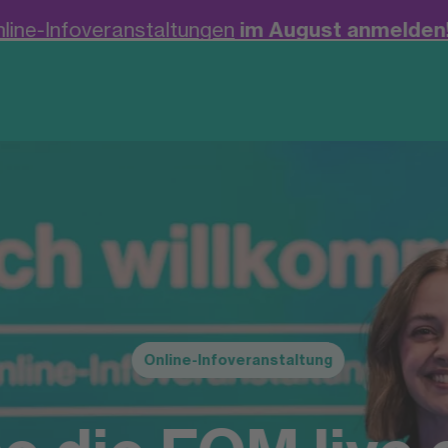
m August anmelden! +++
Neu: Bachelor Manag
Online-Infoveranstaltung