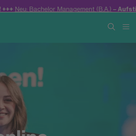
ement (B.A.)
– Aufstiegsfortbildung anrechne