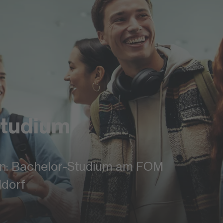
studium
ten: Bachelor-Studium am FOM
dorf