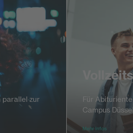
Vollzeit
parallel zur
Für Abiturien
Campus Düssel
Mehr Infos