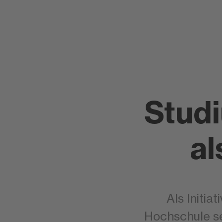
Stud
al
Als Initia
Hochschule sei