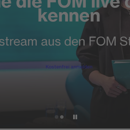
e die FOM live o
kennen
stream aus den FOM St
Kostenfrei anmelden