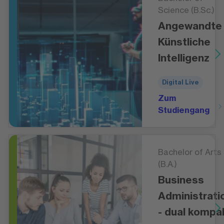
Science (B.Sc.)
Angewandte
Künstliche
Intelligenz
Digital Live
Zum
Studiengang
Bachelor of Arts
(B.A.)
Business
Administrati
- dual kompa