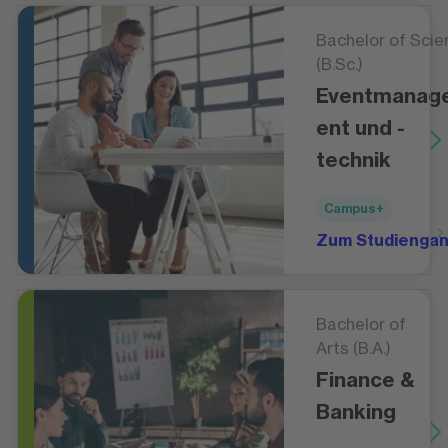
Bachelor of Scie
(B.Sc.)
Eventmanag
ent und -
technik
Campus+
Zum Studienga
Bachelor of
Arts (B.A.)
Finance &
Banking