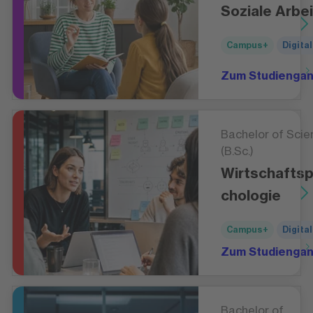
Soziale Arbei
Campus+
Digital
Zum Studienga
Bachelor of Scie
(B.Sc.)
Wirtschafts
chologie
Campus+
Digital
Zum Studienga
Bachelor of