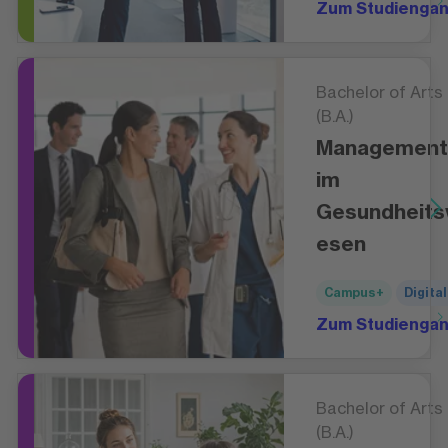
Zum Studienga
Bachelor of Arts
(B.A.)
Management
im
Gesundheit
esen
Campus+
Digital
Zum Studienga
Bachelor of Arts
(B.A.)