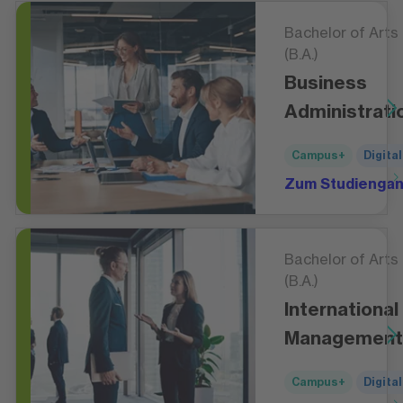
Bachelor of Arts
(B.A.)
Business
Administrati
Campus+
Digital
Zum Studienga
Bachelor of Arts
(B.A.)
International
Management
Campus+
Digital