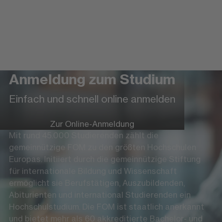
Anmeldung zum Studium
Einfach und schnell online anmelden
Zur Online-Anmeldung
Mit rund 45.000 Studierenden zählt die
gemeinnützige FOM zu den größten Hochschulen
Europas. Initiiert durch die gemeinnützige Stiftung
für internationale Bildung und Wissenschaft
ermöglicht sie Berufstätigen, Auszubildenden,
Abiturienten und international Studierenden ein
Hochschulstudium. Die FOM ist staatlich anerkannt
und bietet mehr als 60 akkreditierte Bachelor- und