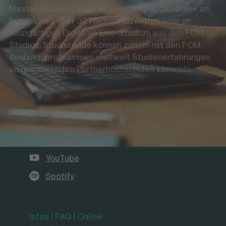
Master-Studiengänge an – im Campus-Studium+ an
bundesweit über 30 Hochschulzentren oder im
einzigartigen Digitalen Live-Studium aus den FOM
Studios. Studierende können zudem mit den FOM
Auslandsprogrammen weltweit Studienerfahrungen
an renommierten Partnerhochschulen sammeln.
Die FOM auf Social Media
LinkedIn
Instagram
YouTube
Spotify
Infos | FAQ | Online-