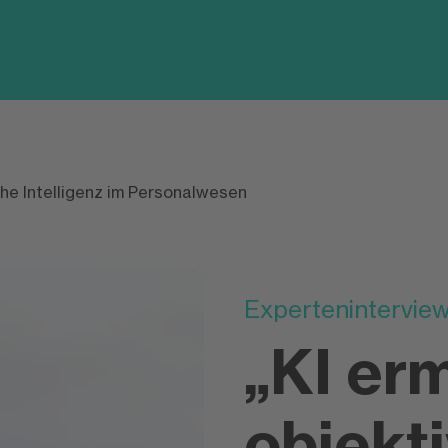
che Intelligenz im Personalwesen
Experteninterview
„KI er
objekti