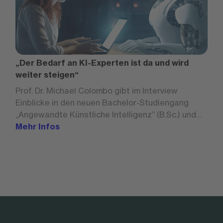
„Der Bedarf an KI-Experten ist da und wird
weiter steigen“
Prof. Dr. Michael Colombo gibt im Interview
Einblicke in den neuen Bachelor-Studiengang
„Angewandte Künstliche Intelligenz“ (B.Sc.) und
geht auf Zukunftsperspektiven für Absolventen
Mehr Infos
ein.