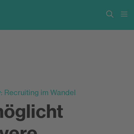
: Recruiting im Wandel
möglicht
vere,