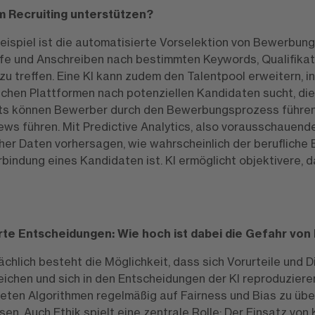
m Recruiting unterstützen?
Beispiel ist die automatisierte Vorselektion von Bewerbun
fe und Anschreiben nach bestimmten Keywords, Qualifikat
u treffen. Eine KI kann zudem den Talentpool erweitern, in
chen Plattformen nach potenziellen Kandidaten sucht, die 
ts können Bewerber durch den Bewerbungsprozess führen
ews führen. Mit Predictive Analytics, also vorausschauende
her Daten vorhersagen, wie wahrscheinlich der berufliche E
rbindung eines Kandidaten ist. KI ermöglicht objektivere, 
te Entscheidungen: Wie hoch ist dabei die Gefahr von 
ächlich besteht die Möglichkeit, dass sich Vorurteile und D
eichen und sich in den Entscheidungen der KI reproduzieren
deten Algorithmen regelmäßig auf Fairness und Bias zu üb
. Auch Ethik spielt eine zentrale Rolle: Der Einsatz von 