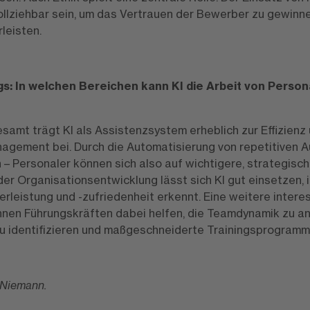
llziehbar sein, um das Vertrauen der Bewerber zu gewinn
leisten.
gs: In welchen Bereichen kann KI die Arbeit von Perso
esamt trägt KI als Assistenzsystem erheblich zur Effizienz 
gement bei. Durch die Automatisierung von repetitiven A
 – Personaler können sich also auf wichtigere, strategis
der Organisationsentwicklung lässt sich KI gut einsetzen,
erleistung und -zufriedenheit erkennt. Eine weitere intere
nen Führungskräften dabei helfen, die Teamdynamik zu an
u identifizieren und maßgeschneiderte Trainingsprogramm
 Niemann.