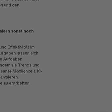
en und den
nalern sonst noch
und Effektivität im
ufgaben lassen sich
che Aufgaben
 indem sie Trends und
ssante Möglichkeit: KI-
alysieren,
e zu erarbeiten.