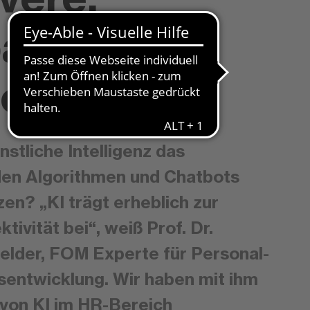
asierte
eidungen“
stliche Intelligenz das
den Algorithmen und Chatbots
en? „KI trägt erheblich zur
ktivität bei“, weiß Prof. Dr.
elder, FOM Experte für Personal-
sentwicklung. Wir haben mit ihm
 von KI im HR-Bereich