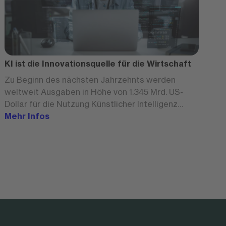
KI ist die Innovationsquelle für die Wirtschaft
Zu Beginn des nächsten Jahrzehnts werden
weltweit Ausgaben in Höhe von 1.345 Mrd. US-
Dollar für die Nutzung Künstlicher Intelligenz
prognostiziert. Für die Unternehmen bedeutet
Mehr Infos
dies, dass sie zahlreiche Expertinnen und
Experten brauchen, die mit KI-Werkzeugen
vertraut sind.