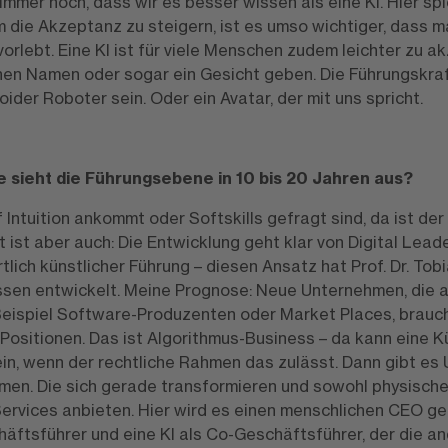
mer noch, dass wir es besser wissen als eine KI. Hier spie
m die Akzeptanz zu steigern, ist es umso wichtiger, dass ma
lebt. Eine KI ist für viele Menschen zudem leichter zu ak
einen Namen oder sogar ein Gesicht geben. Die Führungskra
ider Roboter sein. Oder ein Avatar, der mit uns spricht.
e sieht die Führungsebene in 10 bis 20 Jahren aus?
f Intuition ankommt oder Softskills gefragt sind, da ist de
 ist aber auch: Die Entwicklung geht klar von Digital Leader
lich künstlicher Führung – diesen Ansatz hat Prof. Dr. Tob
ssen entwickelt. Meine Prognose: Neue Unternehmen, die auf
Beispiel Software-Produzenten oder Market Places, brauc
ositionen. Das ist Algorithmus-Business – da kann eine Kü
ein, wenn der rechtliche Rahmen das zulässt. Dann gibt es
en. Die sich gerade transformieren und sowohl physische
Services anbieten. Hier wird es einen menschlichen CEO g
ftsführer und eine KI als Co-Geschäftsführer, der die a