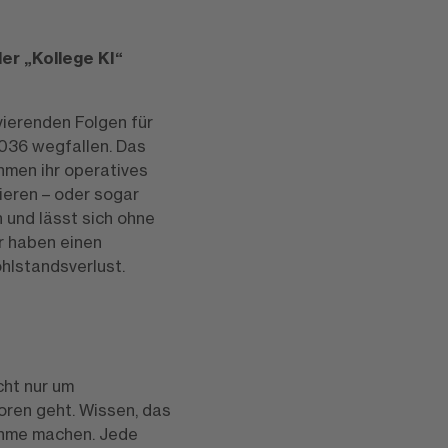
er „Kollege KI“
vierenden Folgen für
2036 wegfallen. Das
hmen ihr operatives
ieren – oder sogar
 und lässt sich ohne
r haben einen
hlstandsverlust.
cht nur um
oren geht. Wissen, das
ahme machen. Jede