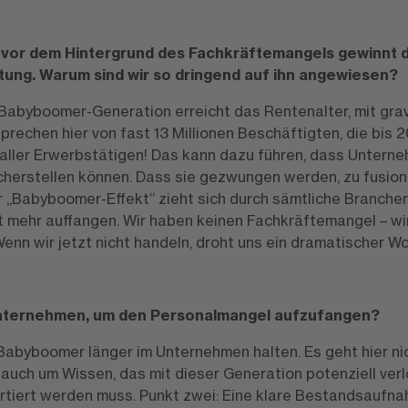
 vor dem Hintergrund des Fachkräftemangels gewinnt d
ng. Warum sind wir so dringend auf ihn angewiesen?
Die Babyboomer-Generation erreicht das Rentenalter, mit gra
prechen hier von fast 13 Millionen Beschäftigten, die bis 
aller Erwerbstätigen! Das kann dazu führen, dass Unterne
cherstellen können. Dass sie gezwungen werden, zu fusion
 „Babyboomer-Effekt“ zieht sich durch sämtliche Branchen
ht mehr auffangen. Wir haben keinen Fachkräftemangel – wi
enn wir jetzt nicht handeln, droht uns ein dramatischer Wo
nternehmen, um den Personalmangel aufzufangen?
: Babyboomer länger im Unternehmen halten. Es geht hier ni
 auch um Wissen, das mit dieser Generation potenziell verl
rtiert werden muss. Punkt zwei: Eine klare Bestandsaufn