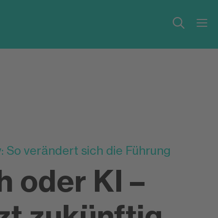
: So verändert sich die Führung
 oder KI –
zt zukünftig