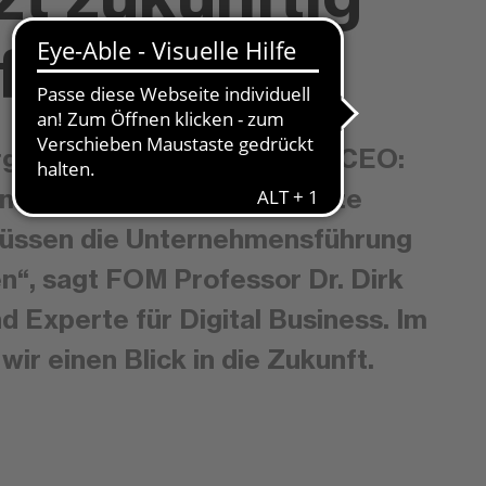
fsessel?
rgesetzter, ein Roboter als CEO:
 menschliche Führungskräfte
müssen die Unternehmensführung
n“, sagt FOM Professor Dr. Dirk
 Experte für Digital Business. Im
wir einen Blick in die Zukunft.