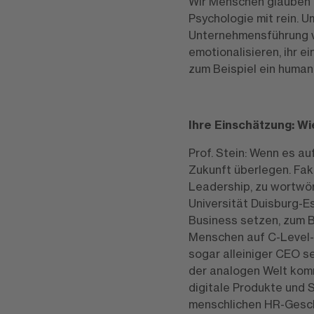
Wir Menschen glauben im
Psychologie mit rein. U
Unternehmensführung vor
emotionalisieren, ihr 
zum Beispiel ein humano
Ihre Einschätzung: Wi
Prof. Stein: Wenn es au
Zukunft überlegen. Fakt
Leadership, zu wortwört
Universität Duisburg-E
Business setzen, zum 
Menschen auf C-Level-P
sogar alleiniger CEO s
der analogen Welt komm
digitale Produkte und 
menschlichen HR-Geschä