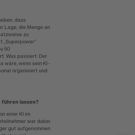
rgeben, dass
der Lage, die Menge an
nsatzweise zu
Art „Superpower“
zu 50
t. Was passiert: Der
s wäre, wenn sein KI-
sonal organisiert und
I führen lassen?
on einer KI im
enteilnehmer war dabei
niger gut aufgenommen.