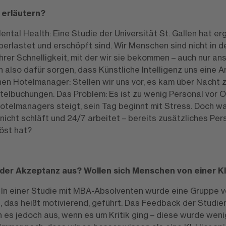
 erläutern?
Mental Health: Eine Studie der Universität St. Gallen hat e
berlastet und erschöpft sind. Wir Menschen sind nicht in 
ihrer Schnelligkeit, mit der wir sie bekommen – auch nur a
 also dafür sorgen, dass Künstliche Intelligenz uns eine 
nen Hotelmanager: Stellen wir uns vor, es kam über Nacht 
lbuchungen. Das Problem: Es ist zu wenig Personal vor Or
otelmanagers steigt, sein Tag beginnt mit Stress. Doch wa
nicht schläft und 24/7 arbeitet – bereits zusätzliches Per
löst hat?
 der Akzeptanz aus? Wollen sich Menschen von einer K
n. In einer Studie mit MBA-Absolventen wurde eine Gruppe v
l, das heißt motivierend, geführt. Das Feedback der Studi
ah es jedoch aus, wenn es um Kritik ging – diese wurde we