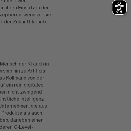
lt also viel
n ihren Einsatz in der
zeptieren, wenn wir sie
ft der Zukunft könnte
r Mensch der KI auch in
ship hin zu Artificial
ias Kollmann von der
 ein rein digitales
hen nicht zwingend
nstliche Intelligenz
 Unternehmen, die aus
 Produkte als auch
eben, daneben einen
nderen C-Level-