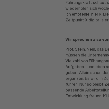
Führungskraft schaut si
wiederholen sich wöchen
Ich empfehle, hier kla
Zeitpunkt X digitalisie
Wir sprechen also vo
Prof. Stein: Nein, das
müssen die Unternehmen
Vielzahl von Führungs
Aufgaben… und eben a
geben. Allein schon de
ergänzen. Es wird in Z
führen. Nur so bleibt Z
passende Arbeitsteilun
Entwicklung freuen: KI