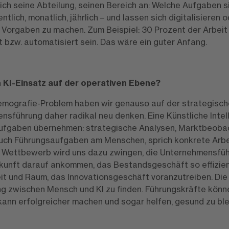
ch seine Abteilung, seinen Bereich an: Welche Aufgaben sin
tlich, monatlich, jährlich – und lassen sich digitalisieren 
re Vorgaben zu machen. Zum Beispiel: 30 Prozent der Arbei
rt bzw. automatisiert sein. Das wäre ein guter Anfang.
n KI-Einsatz auf der operativen Ebene?
 Demografie-Problem haben wir genauso auf der strategisc
sführung daher radikal neu denken. Eine Künstliche Intel
aufgaben übernehmen: strategische Analysen, Marktbeoba
uch Führungsaufgaben am Menschen, sprich konkrete Arb
r Wettbewerb wird uns dazu zwingen, die Unternehmensfüh
ukunft darauf ankommen, das Bestandsgeschäft so effizien
eit und Raum, das Innovationsgeschäft voranzutreiben. Die 
g zwischen Mensch und KI zu finden. Führungskräfte könne
 kann erfolgreicher machen und sogar helfen, gesund zu ble