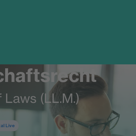
chaftsrecht
f Laws (LL.M.)
tal Live