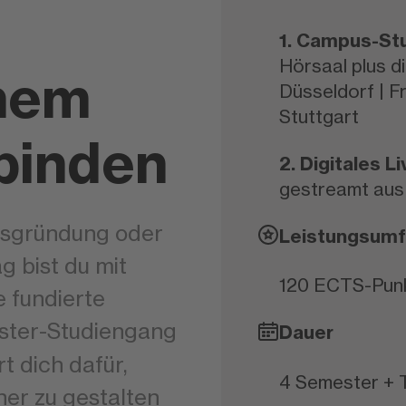
1. Campus-S
Hörsaal plus dig
chem
Düsseldorf | Fr
Stuttgart
rbinden
2. Digitales 
gestreamt aus
nsgründung oder
Leistungsum
g bist du mit
120 ECTS-Pun
e fundierte
ster-Studiengang
Dauer
rt dich dafür,
4 Semester + 
her zu gestalten