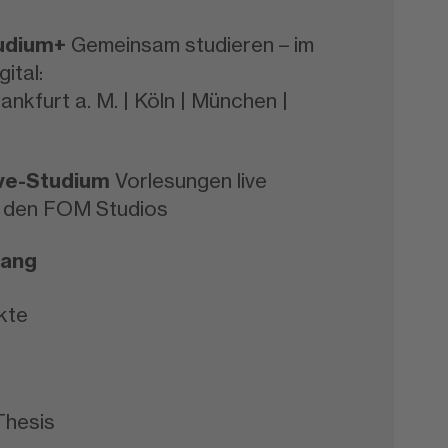
tudium+
Gemeinsam studieren – im
ital:
ankfurt a. M. | Köln | München |
Live-Studium
Vorlesungen live
 den FOM Studios
fang
kte
Thesis