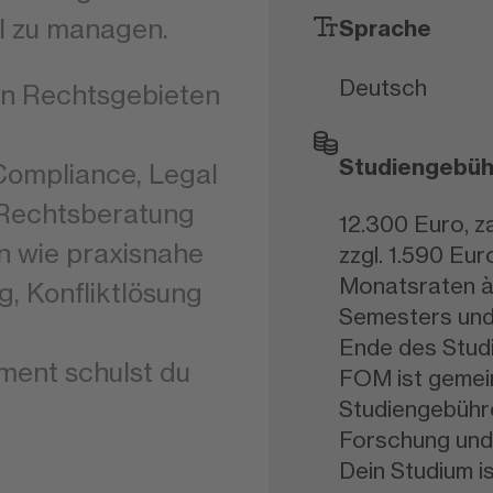
ll zu managen.
Sprache
Deutsch
len Rechtsgebieten
Studiengebüh
ompliance, Legal
r Rechtsberatung
12.300 Euro, z
n wie praxisnahe
zzgl. 1.590 Eur
Monatsraten à
, Konfliktlösung
Semesters und
Ende des Studi
ent schulst du
FOM ist gemein
Studiengebühre
Forschung und
Dein Studium i