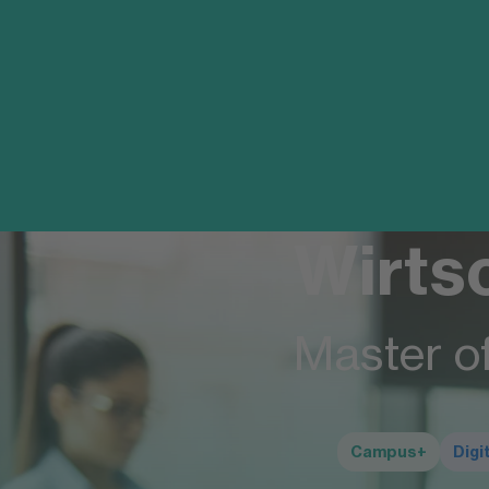
Wirts
Master o
Campus+
Digi