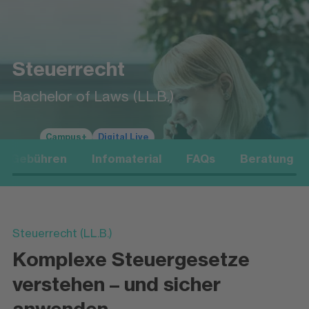
Steuerrecht
Bachelor of Laws (LL.B.)
Campus+
Digital Live
Gebühren
Infomaterial
FAQs
Beratung
Steuerrecht (LL.B.)
Komplexe Steuergesetze
verstehen – und sicher
anwenden