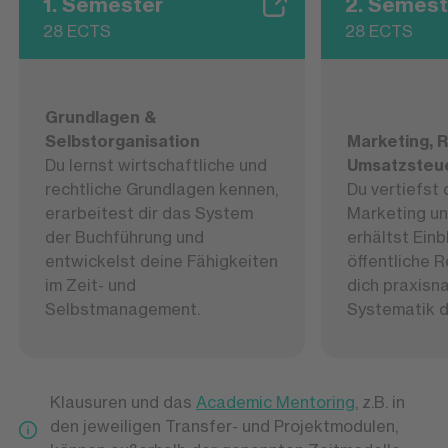
1. Semester
2. Semest
28 ECTS
28 ECTS
Grundlagen &
Selbstorganisation
Marketing, 
Du lernst wirtschaftliche und
Umsatzsteu
rechtliche Grundlagen kennen,
Du vertiefst 
erarbeitest dir das System
Marketing un
der Buchführung und
erhältst Einb
entwickelst deine Fähigkeiten
öffentliche 
im Zeit- und
dich praxisna
Selbstmanagement.
Systematik d
Klausuren und das
Academic Mentoring
, z.B. in
den jeweiligen Transfer- und Projektmodulen,