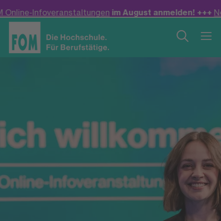
ranstaltungen
im August anmelden! +++
Neu: Bachelor M