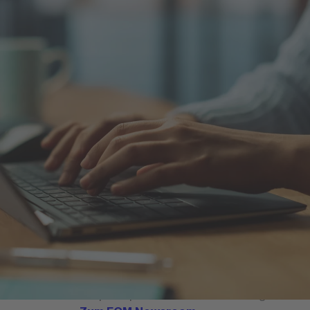
Initiiert von der gemeinnützigen Stiftung
für internationale Bildung und
Wissenschaft wurde die FOM unter
Einbeziehung von Wirtschaftsverbänden
gegründet. Als Hochschule für
Berufstätige folgt die FOM einem klaren
Bildungsauftrag.
Mehr über die FOM Hochschule
FOM Newsroom
Im Newsroom der FOM Hochschule sind
aktuelle Informationen rund um die
Hochschule gebündelt. Dort finden sich
aktuelle Meldungen, Bildmaterial zum
Download sowie die passenden
Ansprechpartnerinnen und
Ansprechpartner für Medienanfragen.