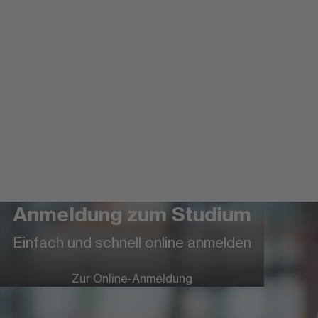
Anmeldung zum Studium
Einfach und schnell online anmelden
Mehr über die FOM Hochschule
Zur Online-Anmeldung
Eine Hochschule besonderen
Formats