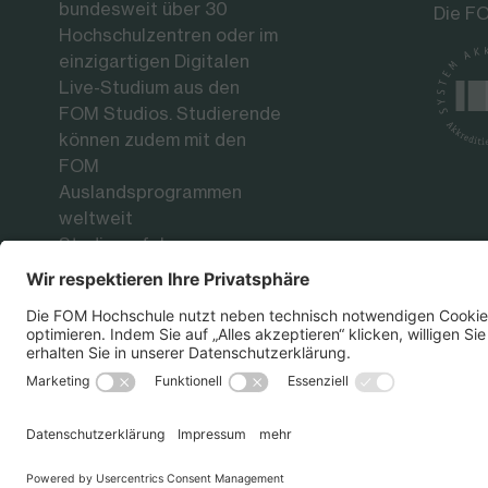
bundesweit über 30
Die FO
Hochschulzentren oder im
einzigartigen Digitalen
Live-Studium aus den
FOM Studios. Studierende
können zudem mit den
FOM
Auslandsprogrammen
weltweit
Studienerfahrungen an
renommierten
Partnerhochschulen
sammeln.
Datenschutz
Impressum