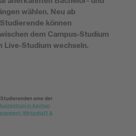
nal anerkannten Bachelor- und
ängen wählen. Neu ab
 Studierende können
zwischen dem Campus-Studium
n Live-Studium wechseln.
 Studierenden eine der
hulzentrum in Aachen
nagement
,
Wirtschaft &