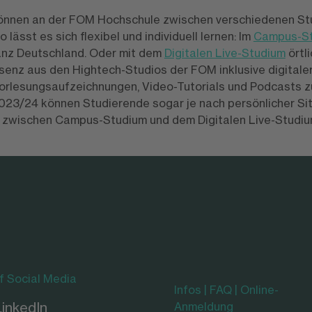
können an der FOM Hochschule zwischen verschiedenen S
lässt es sich flexibel und individuell lernen: Im
Campus-S
anz Deutschland. Oder mit dem
Digitalen Live-Studium
örtli
Präsenz aus den Hightech-Studios der FOM inklusive digitale
orlesungsaufzeichnungen, Video-Tutorials und Podcasts z
2023/24
können
Studierende sogar je nach persönlicher Sit
zwischen Campus-Studium und dem Digitalen Live-Studiu
f Social Media
Infos | FAQ | Online-
LinkedIn
Anmeldung