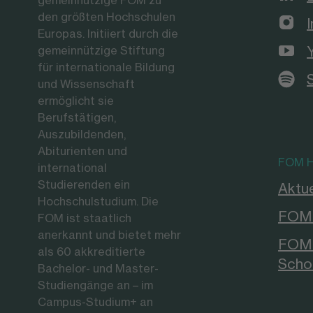
gemeinnützige FOM zu
den größten Hochschulen
Europas. Initiiert durch die
gemeinnützige Stiftung
für internationale Bildung
und Wissenschaft
ermöglicht sie
Berufstätigen,
Auszubildenden,
Abiturienten und
FOM H
international
Studierenden ein
Aktue
Hochschulstudium. Die
FOM 
FOM ist staatlich
anerkannt und bietet mehr
FOM 
als 60 akkreditierte
Scho
Bachelor- und Master-
Studiengänge an – im
Campus-Studium+ an