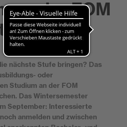
m an der FOM
tarten
die nächste Stufe bringen? Das
usbildungs- oder
den Studium an der FOM
achen. Das Wintersemester
im September: Interessierte
t noch anmelden und zwischen