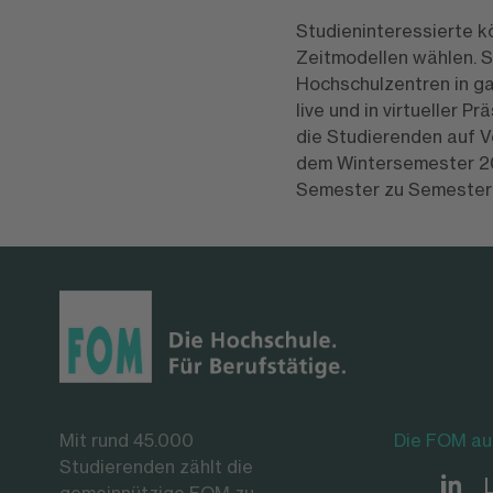
Studieninteressierte 
Zeitmodellen wählen. So 
Hochschulzentren in g
live und in virtueller 
die Studierenden auf V
dem Wintersemester 
Semester zu Semester 
Mit rund 45.000
Die FOM au
Studierenden zählt die