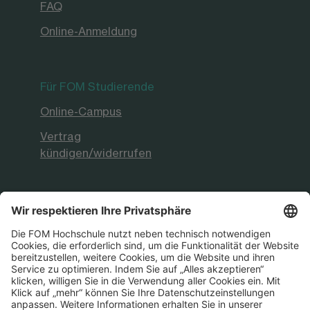
FAQ
Online-Anmeldung
Für FOM Studierende
Online-Campus
Vertrag
kündigen/widerrufen
FOM Hochschule
Aktuelles & Presse
FOM International
FOM German-Sino School