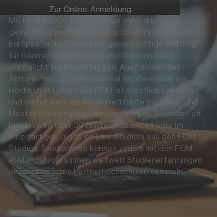
Zur Online-Anmeldung
Mit rund 45.000 Studierenden zählt die
gemeinnützige FOM zu den größten Hochschulen
Europas. Initiiert durch die gemeinnützige Stiftung
für internationale Bildung und Wissenschaft
ermöglicht sie Berufstätigen, Auszubildenden,
Abiturienten und international Studierenden ein
Hochschulstudium. Die FOM ist staatlich anerkannt
und bietet mehr als 60 akkreditierte Bachelor- und
Master-Studiengänge an – im Campus-Studium+ an
bundesweit über 30 Hochschulzentren oder im
einzigartigen Digitalen Live-Studium aus den FOM
Studios. Studierende können zudem mit den FOM
Auslandsprogrammen weltweit Studienerfahrungen
an renommierten Partnerhochschulen sammeln.
Die FOM auf Social Media