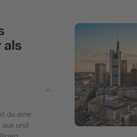
s
 als
t du eine
 aus und
iligen