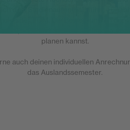
dich dein Studienaufenthalt führt – una
hulen der FOM. Die Bewerbung an der 
nitiativ, sodass du deinen Auslandsaufenth
planen kannst.
rne auch deinen individuellen Anrechn
das Auslandssemester.