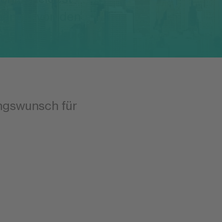
bhängig von den
Gasthochschule
alt individuell
ungswunsch für