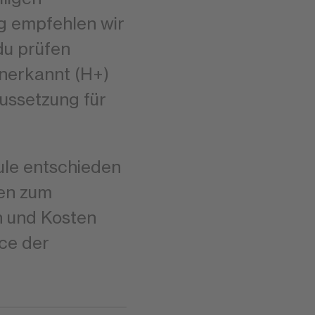
g empfehlen wir
 du prüfen
anerkannt (H+)
aussetzung für
ule entschieden
nen zum
n und Kosten
ice der