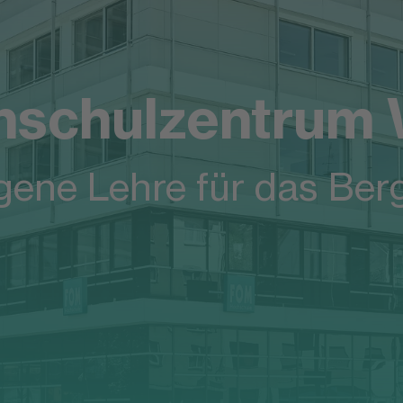
schulzentrum 
gene Lehre für das Ber
k