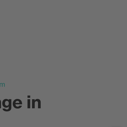
um
ge in