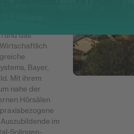
aus ist Wuppertal
n und das
Wirtschaftlich
lgreiche
ystems, Bayer,
d. Mit ihrem
rum nahe der
ernen Hörsälen
 praxisbezogene
 Auszubildende im
al-Solingen-