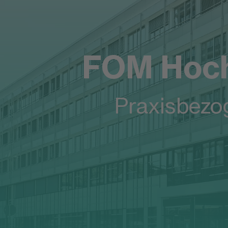
Startseite
Hochschulzentren
Wuppertal
FOM Hoch
Praxisbezo
FOM Campus in Wuppertal
Studieren im
Städtedreiec