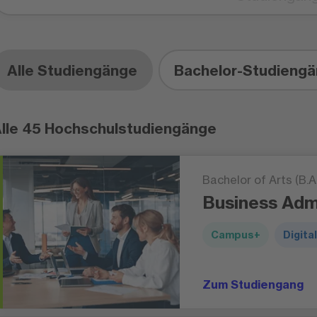
Situation.
Damit eignet sic
ortsunabhängig 
Alle Studiengänge
Bachelor-Studieng
lle 45 Hochschulstudiengänge
Bachelor of Arts (B.A.
Business Admi
Campus+
Digital
Zum Studiengang