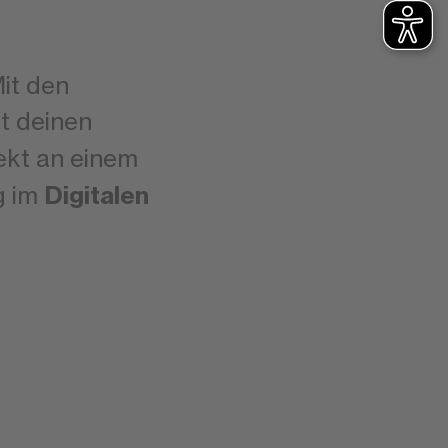
Mit den
lt deinen
ekt an einem
Digitalen
g im