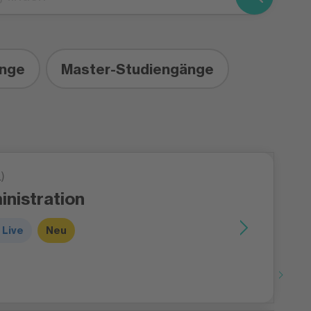
h das Digitale Live-Studium für dich, wenn du
studieren möchtest – und trotzdem Wert auf
Interaktion und persönliche Betreuung legst.
änge
Master-Studiengänge
)
nistration
 Live
Neu