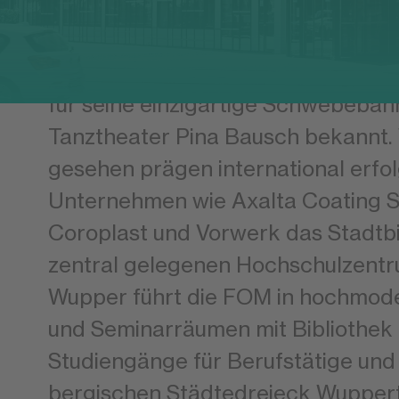
Über die Grenzen Deutschlands hin
für seine einzigartige Schwebebah
Tanztheater Pina Bausch bekannt. 
gesehen prägen international erfo
Unternehmen wie Axalta Coating S
Coroplast und Vorwerk das Stadtbil
zentral gelegenen Hochschulzent
Wupper führt die FOM in hochmod
und Seminarräumen mit Bibliothek
Studiengänge für Berufstätige und
bergischen Städtedreieck Wuppert