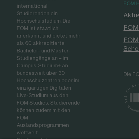
FOM H
international
Studierenden ein
Aktue
Hochschulstudium. Die
FOM 
FOM ist staatlich
anerkannt und bietet mehr
FOM 
als 60 akkreditierte
Scho
Bachelor- und Master-
Studiengänge an – im
Campus-Studium+ an
bundesweit über 30
Die FO
Hochschulzentren oder im
einzigartigen Digitalen
Live-Studium aus den
FOM Studios. Studierende
können zudem mit den
FOM
Auslandsprogrammen
weltweit