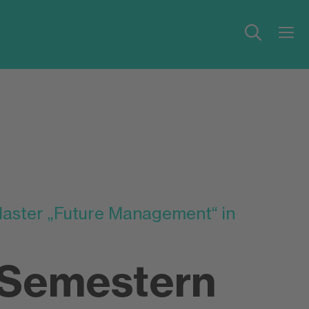
ster „Future Management“ in
i Semestern