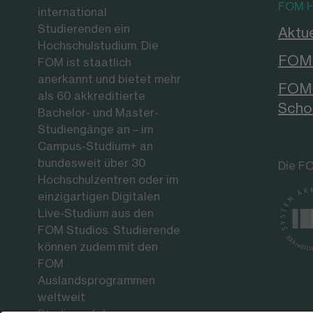
FOM H
international
Studierenden ein
Aktue
Hochschulstudium. Die
FOM 
FOM ist staatlich
anerkannt und bietet mehr
FOM 
als 60 akkreditierte
Scho
Bachelor- und Master-
Studiengänge an – im
Campus-Studium+ an
bundesweit über 30
Die FO
Hochschulzentren oder im
einzigartigen Digitalen
Live-Studium aus den
FOM Studios. Studierende
können zudem mit den
FOM
Auslandsprogrammen
weltweit