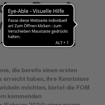
dem Beruf
eiten
-Abschluss
ne, die bereits einen ersten
 erreicht haben, ihre Kenntnisse
wickeln möchten, bietet die FOM
dem kommenden
(Februar 2024) einen neuen