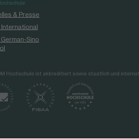
ochschule
lles & Presse
International
German-Sino
ol
M Hochschule ist akkreditiert sowie staatlich und interna