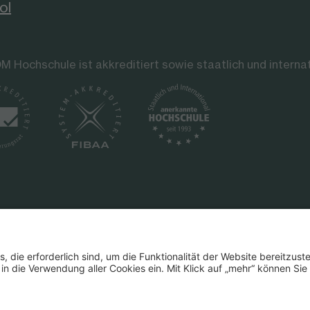
ol
M Hochschule ist akkreditiert sowie staatlich und interna