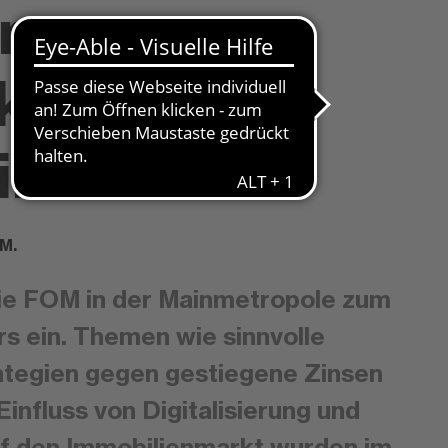
 neue
ke in den
lienmarkt
 M.
die FOM in der Mainmetropole zum
rs ein. Themen wie sinnvolle
ategien gegen gestiegene Zinsen
Einfluss von Digitalisierung und
uf den Immobilienmarkt wurden im