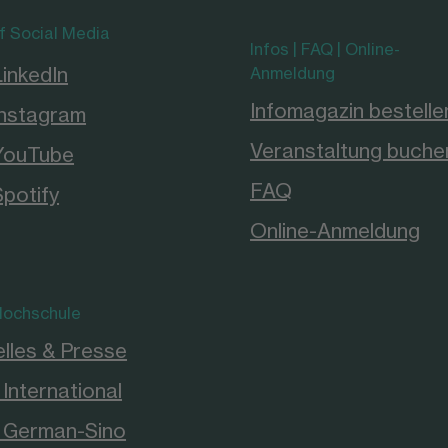
f Social Media
Infos | FAQ | Online-
LinkedIn
Anmeldung
Infomagazin bestelle
Instagram
Veranstaltung buche
YouTube
FAQ
Spotify
Online-Anmeldung
ochschule
lles & Presse
International
German-Sino