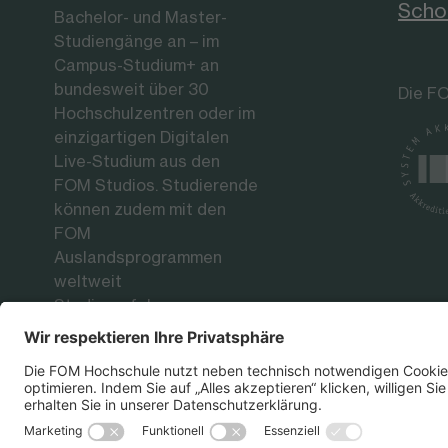
Scho
Bachelor- und Master-
Studiengänge an – im
Campus-Studium+ an
bundesweit über 30
Die FO
Hochschulzentren oder im
einzigartigen Digitalen
Live-Studium aus den
FOM Studios. Studierende
können zudem mit den
FOM
Auslandsprogrammen
weltweit
Studienerfahrungen an
renommierten
Partnerhochschulen
sammeln.