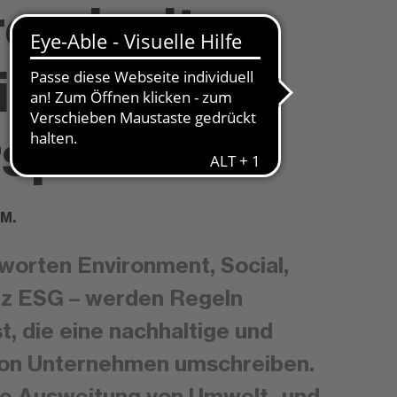
end mit
tigen
spektiven
 M.
worten Environment, Social,
rz ESG – werden Regeln
 die eine nachhaltige und
von Unternehmen umschreiben.
che Ausweitung von Umwelt- und