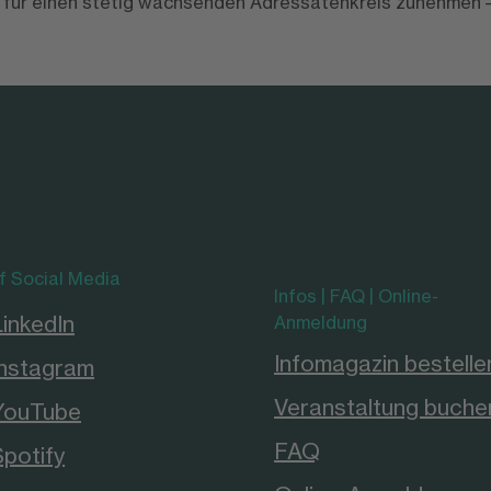
für einen stetig wachsenden Adressatenkreis zunehmen – 
f Social Media
Infos | FAQ | Online-
LinkedIn
Anmeldung
Infomagazin bestelle
Instagram
Veranstaltung buche
YouTube
FAQ
Spotify