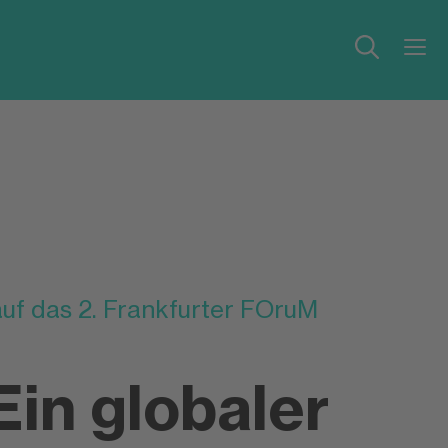
uf das 2. Frankfurter FOruM
Ein globaler