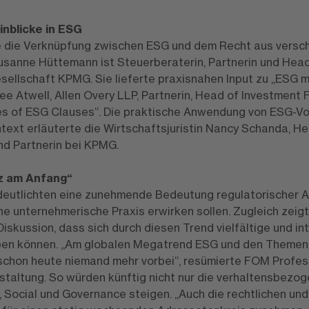
inblicke in ESG
de die Verknüpfung zwischen ESG und dem Recht aus versc
 Susanne Hüttemann ist Steuerberaterin, Partnerin und Hea
ellschaft KPMG. Sie lieferte praxisnahen Input zu „ESG m
e Atwell, Allen Overy LLP, Partnerin, Head of Investment 
des of ESG Clauses“. Die praktische Anwendung von ESG-V
ext erläuterte die Wirtschaftsjuristin Nancy Schanda, H
und Partnerin bei KPMG.
z am Anfang“
deutlichten eine zunehmende Bedeutung regulatorischer A
e unternehmerische Praxis erwirken sollen. Zugleich zeigte
iskussion, dass sich durch diesen Trend vielfältige und i
en können. „Am globalen Megatrend ESG und den Themen
schon heute niemand mehr vorbei“, resümierte FOM Profe
staltung. So würden künftig nicht nur die verhaltensbezo
 Social und Governance steigen. „Auch die rechtlichen und