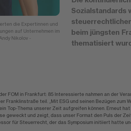
Sozialstandards w
steuerrechtlicher
ierten die Expertinnen und
beim jüngsten F
rungen auf Unternehmen im
Andy Nikolov -
thematisiert wur
der FOM in Frankfurt: 85 Interessierte nahmen an der Vera
r Franklinstraße teil. „Mit ESG und seinen Bezügen zum W
ein Top-Thema unserer Zeit aufgreifen können. Erneut ha
e geweckt und zeigt, dass unser Format den Puls der Zeit r
sor für Steuerrecht, der das Symposium initiiert hatte u