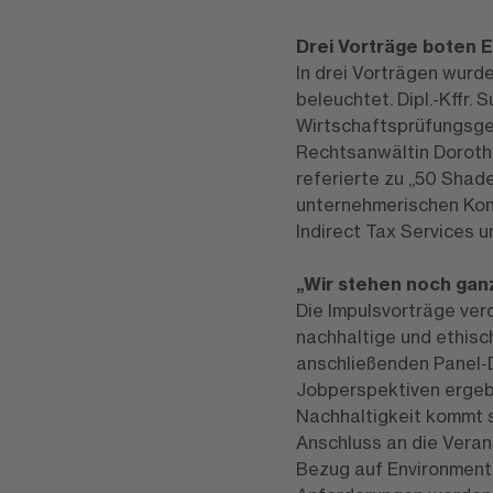
Drei Vorträge boten E
In drei Vorträgen wur
beleuchtet. Dipl.-Kffr.
Wirtschaftsprüfungsges
Rechtsanwältin Dorothe
referierte zu „50 Sha
unternehmerischen Kont
Indirect Tax Services 
„Wir stehen noch gan
Die Impulsvorträge ver
nachhaltige und ethisch
anschließenden Panel-D
Jobperspektiven ergeb
Nachhaltigkeit kommt 
Anschluss an die Veran
Bezug auf Environment,