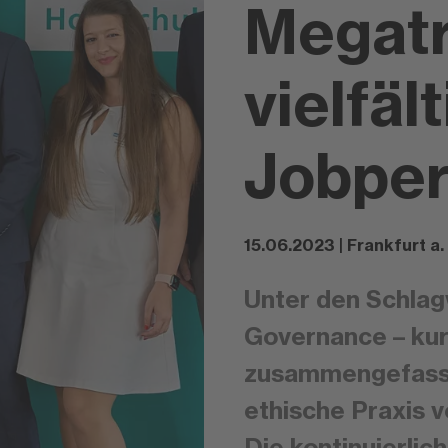
Megatr
vielfäl
Jobper
15.06.2023 | Frankfurt a.
Unter den Schlag
Governance – ku
zusammengefasst,
ethische Praxis 
Die kontinuierli