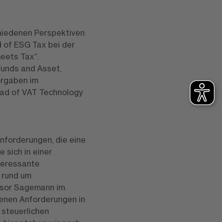
hiedenen Perspektiven
d of ESG Tax bei der
eets Tax“.
Funds and Asset,
orgaben im
ead of VAT Technology
nforderungen, die eine
 sich in einer
nteressante
 rund um
ssor Sagemann im
genen Anforderungen in
 steuerlichen