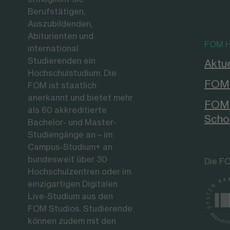
Berufstätigen,
Auszubildenden,
Abiturienten und
FOM H
international
Studierenden ein
Aktue
Hochschulstudium. Die
FOM 
FOM ist staatlich
anerkannt und bietet mehr
FOM 
als 60 akkreditierte
Scho
Bachelor- und Master-
Studiengänge an – im
Campus-Studium+ an
bundesweit über 30
Die FO
Hochschulzentren oder im
einzigartigen Digitalen
Live-Studium aus den
FOM Studios. Studierende
können zudem mit den