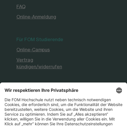
FAQ
Online-Anmeldung
Für FOM Studierende
Online-Campus
Vertrag
kündigen/widerrufen
FOM Hochschule
Aktuelles & Presse
FOM International
FOM German-Sino School