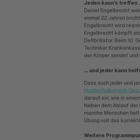
Jeden kann’s treffen
Daniel Engelbrecht weiß
einmal 22 Jahren brich
Engelbrecht wird reani
Engelbrecht kämpft sic
Defibrillator. Beim 10
Techniker Krankenkasse
der Körper sendet und 
… und jeder kann helf
Dass auch jeder und je
Hochschulbereich Gesu
darauf ein, wie in einem
Neben dem Ablauf der 
manche Menschen helfe
Übung soll das korrekt
Weitere Programmpu