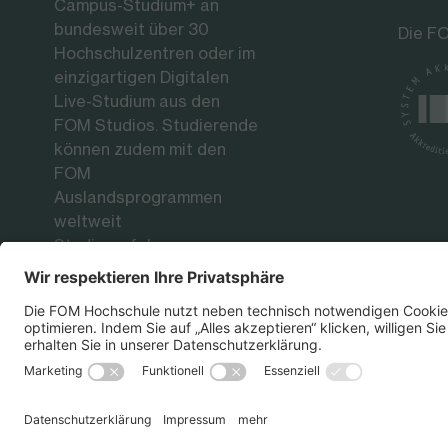
Campus-Studium+ an
bundesweit über 30
Die FO
Hochschulzentren oder im
einzigartigen Digitalen
Live-Studium aus den
FOM Studios. Studierende
können zudem mit den
FOM
Auslandsprogrammen
weltweit
Studienerfahrungen an
renommierten
Partnerhochschulen
sammeln.
Datenschutz
Impressum