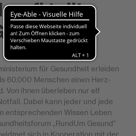
profi teilt
Geschichte
nisterium für Gesundheit erleiden
als 60.000 Menschen einen Herz-
nd. Von ihnen überleben nur elf
otfall. Dabei kann jeder und jede
em entsprechenden Wissen Leben
Gesundheitsforum „RundUm Gesund“
widmet sich in Kooperation mit der