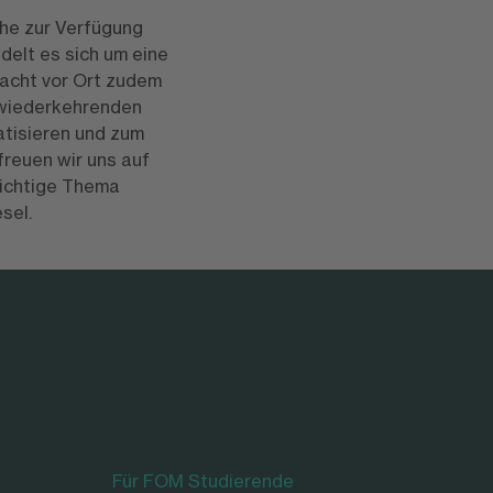
he zur Verfügung
delt es sich um eine
macht vor Ort zudem
m wiederkehrenden
tisieren und zum
freuen wir uns auf
wichtige Thema
sel.
Für FOM Studierende