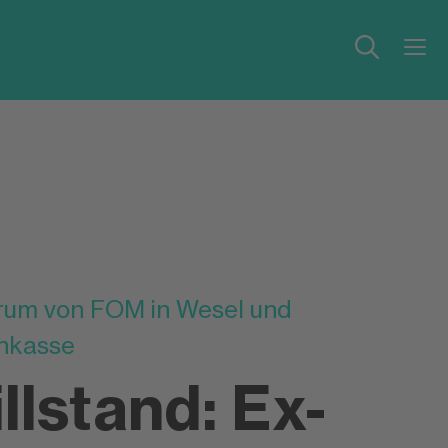
orum von FOM in Wesel und
nkasse
llstand: Ex-