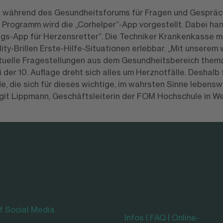
 während des Gesundheitsforums für Fragen und Gespräc
Programm wird die „Corhelper“-App vorgestellt. Dabei han
ungs-App für Herzensretter“. Die Techniker Krankenkasse 
lity-Brillen Erste-Hilfe-Situationen erlebbar. „Mit unsere
tuelle Fragestellungen aus dem Gesundheitsbereich thema
der 10. Auflage dreht sich alles um Herznotfälle. Deshalb 
e, die sich für dieses wichtige, im wahrsten Sinne lebens
irgit Lippmann, Geschäftsleiterin der FOM Hochschule in We
f Social Media
Infos | FAQ | Online-