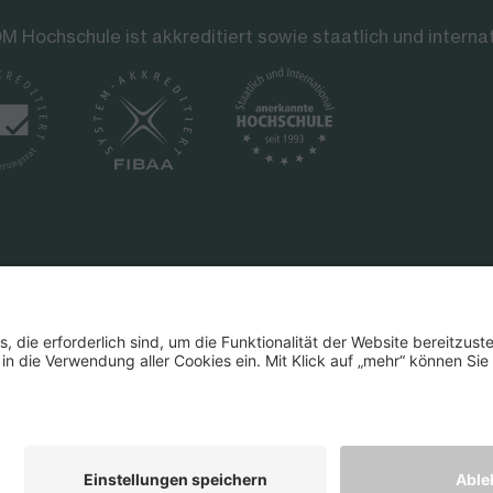
M Hochschule ist akkreditiert sowie staatlich und interna