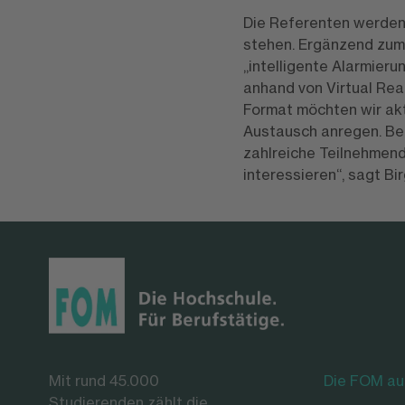
Die Referenten werden
stehen. Ergänzend zum 
„intelligente Alarmier
anhand von Virtual Rea
Format möchten wir ak
Austausch anregen. Bei 
zahlreiche Teilnehmend
interessieren“, sagt B
Mit rund 45.000
Die FOM au
Studierenden zählt die