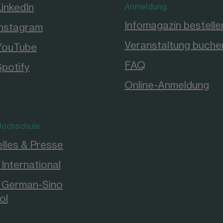
LinkedIn
Anmeldung
Infomagazin bestelle
Instagram
Veranstaltung buche
YouTube
FAQ
Spotify
Online-Anmeldung
ochschule
lles & Presse
International
German-Sino
ol