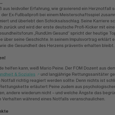
 …
 aus leidvoller Erfahrung, wie gravierend ein Herznotfall 
t der Ex-Fußballprofi bei einem Meisterschaftsspiel zusamm
miert und überlebt den Schicksalsschlag. Seine Karriere s
h zurück und wird der erste deutsche Profi-Kicker mit ein
. Gesundheitsforum „RundUm Gesund“ spricht der heutige T
 über seine Geschichte. In seinem Impulsvortrag erklärt e
wie die Gesundheit des Herzens präventiv erhalten bleibt.
en!
de helfen kann, weiß Mario Peine. Der FOM Dozent aus de
ndheit & Soziales
und langjährige Rettungssanitäter ge
 Notfall richtig reagiert werden sollte: Denn nichts ist schl
Rettungskette erläutert Peine zudem aus psychologischer
n, andere wiederum nicht – und welche Ängste das begrün
e Verhalten während eines Notfalls veranschaulichen.
nkte